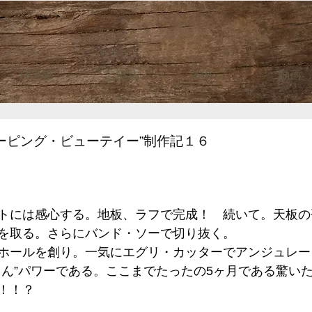
HOME
ご案内
制作記
動画
ーピング・ビューテイー”制作記１６
トには感心する。地板、ラフで完成！　続いて。天板の
を取る。さらにバンド・ソーで切り抜く。
ホールを創り。一気にエグリ・カッターでアンジュレー
０ん”パワーである。ここまでたったの5ヶ月である驚い
！！？