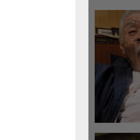
倉沢さんのグァルネ