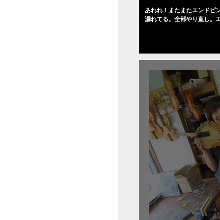
あれれ！またまたエンドピ
漏れてる。全部やり直し。
０゜で徹底して削る。やっ
――の小川さんの笑顔が満