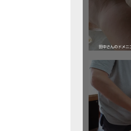
田中さんのドメニコ・