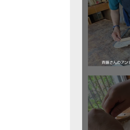
斉藤さんのアン