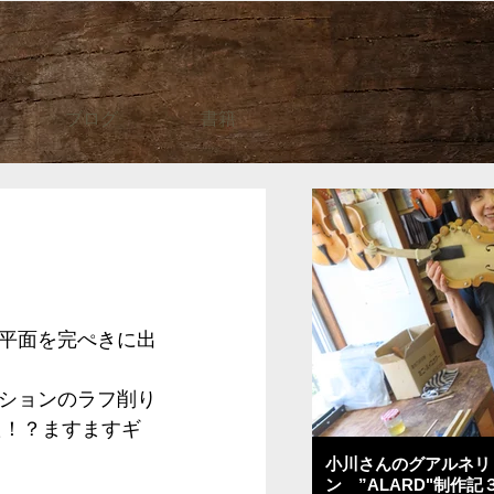
ブログ
書籍
平面を完ぺきに出
ションのラフ削り
た！？ますますギ
小川さんのグアルネリ
ン ”ALARD"制作記