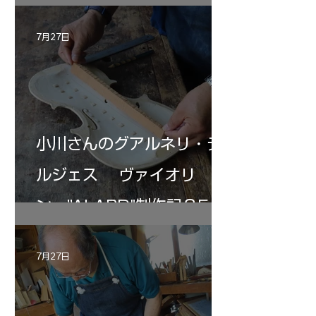
7月27日
小川さんのグアルネリ・デ
ルジェス ヴァイオリ
ン ”ALARD"制作記３5
7月27日