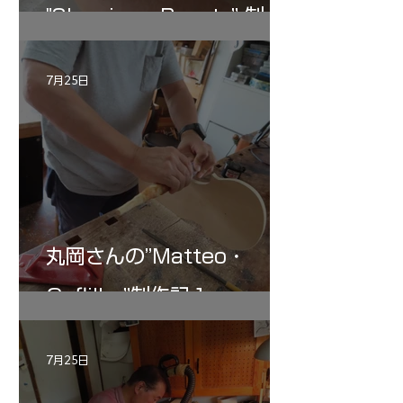
"Sleeping・Beauty” 制作
記 30
7月25日
丸岡さんの”Matteo・
Gofliller”制作記１
7月25日