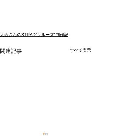
大西さんのSTRAD”クルーズ”制作記
すべて表示
関連記事