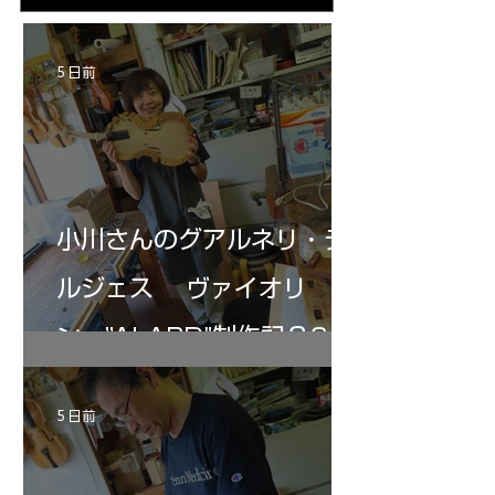
部やり直し。エンドピン脇をヤスリ、ノミ、
ンストのポール・コ
ペーパー１００゜で徹底して削る。やっと光
ある。倉沢さん徹底
が消えた。にかわで再度閉じる。消えた――
ーティカルを追及し
5 日前
の小川さんの笑顔が満開となる・・。いよい
いる。基本に神経を
よ来週からニス塗りか？
小川さんのグアルネリ・デ
ルジェス ヴァイオリ
ン ”ALARD"制作記３6
5 日前