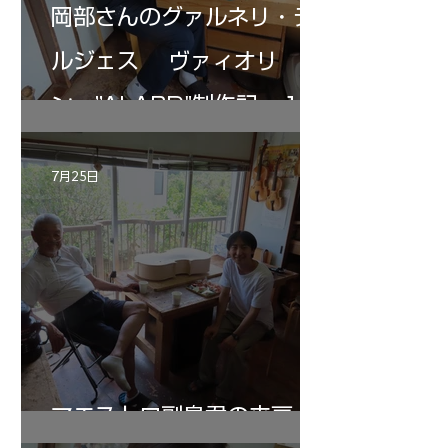
岡部さんのグァルネリ・デ
ルジェス ヴァィオリ
ン ”ALARD"制作記 １2
7月25日
マエストロ副島君の来房