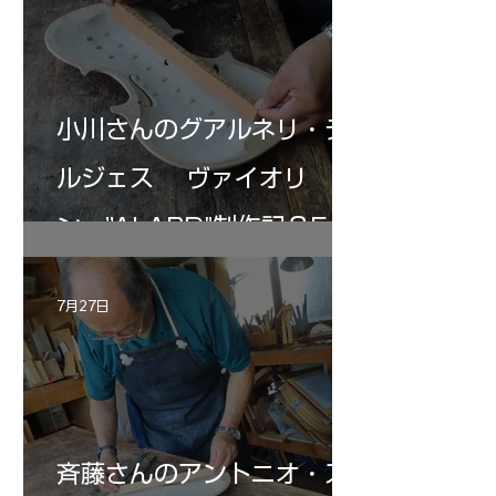
小川さんのグアルネリ・デ
ルジェス ヴァイオリ
ン ”ALARD"制作記３5
7月27日
斉藤さんのアントニオ・ス