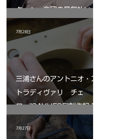
ターヘー楽団の暑気払い
7月28日
三浦さんのアントニオ・ス
トラディヴァリ チェ
ロ ”SAVUESE"制作記１2
7月27日