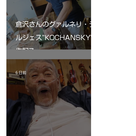
倉沢さんのグァルネリ・デ
ルジェス”KOCHANSKY"制
作記7
6 日前