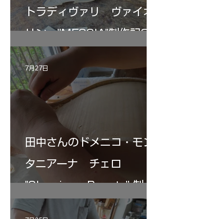
トラディヴァリ ヴァイオ
リン ”MESSIA"制作記33
7月27日
田中さんのドメニコ・モン
タニアーナ チェロ
"Sleeping・Beauty” 制作
記 30