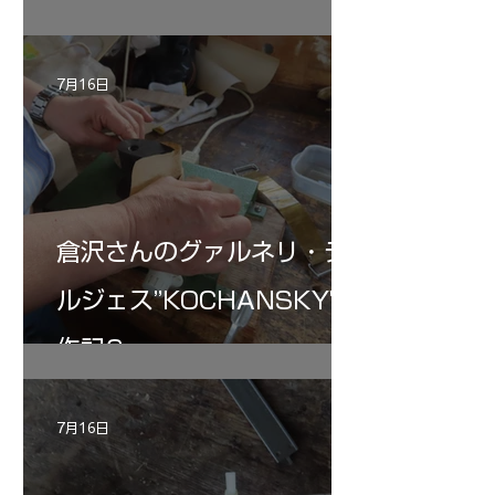
リン ”MESSIA"制作記32
7月16日
倉沢さんのグァルネリ・デ
ルジェス”KOCHANSKY"制
作記6
7月16日