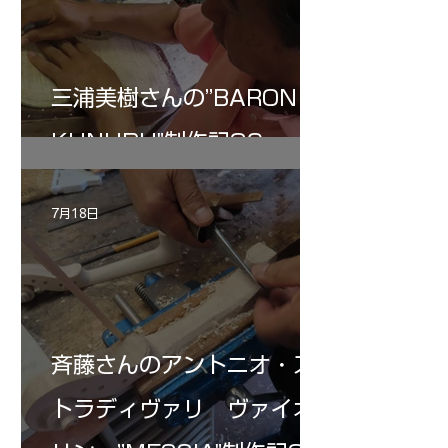
三浦美樹さんの”BARON・
KUNUPU"制作記30
7月18日
斉藤さんのアントニオ・ス
トラディヴァリ ヴァイオ