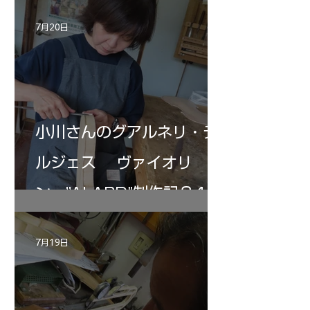
7月20日
小川さんのグアルネリ・デ
ルジェス ヴァイオリ
ン ”ALARD"制作記３4
7月19日