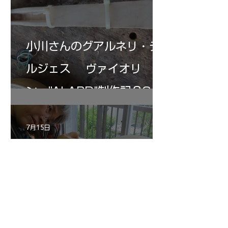
小川さんのグアルネリ・デ
ルジェス ヴァイオリ
ン ”ALARD"制作記３3
7月15日
三浦さんのアントニオ・ス
トラディヴァリ チェ