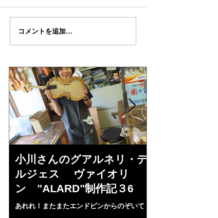
古川さんの”クライスラ
古川さんの”クライ
コメントを追加…
ー”制作記３３
ー”制作記３２
小川さんのグアルネリ・デ
倉沢さんの
ルジェス ヴァイオリ
ルジェス”KO
ン ”ALARD"制作記３6
作記7
あれれ！またまたエンドピンからのぞいて
コーチャンスキー、
る・・・。発見、わずかな光が漏れてる。全
も呼ばれる、WIに