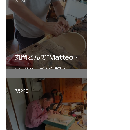
7月25日
丸岡さんの”Matteo・
Gofliller”制作記１
7月25日