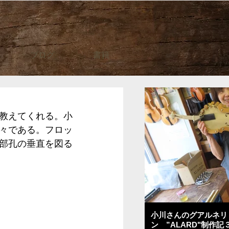
ブログ
書籍
教えてくれる。小
々である。フロッ
部孔の垂直を図る
小川さんのグアルネリ
ン ”ALARD"制作記