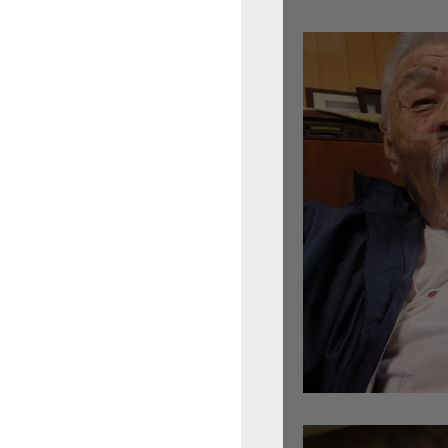
倉沢さんのグァルネ