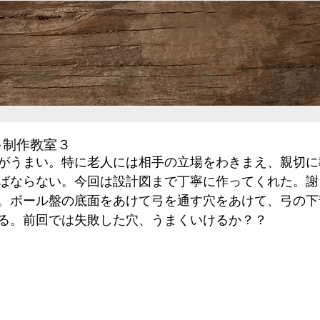
HOME
ご案内
制作記
動画
弓制作教室３
がうまい。特に老人には相手の立場をわきまえ、親切に
ばならない。今回は設計図まで丁寧に作ってくれた。謝
。ボール盤の底面をあけて弓を通す穴をあけて、弓の下
る。前回では失敗した穴、うまくいけるか？？