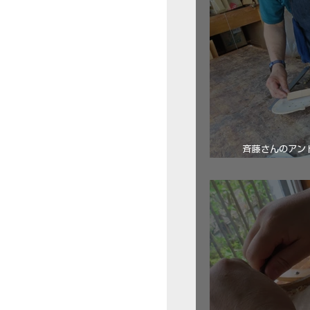
斉藤さんのアン