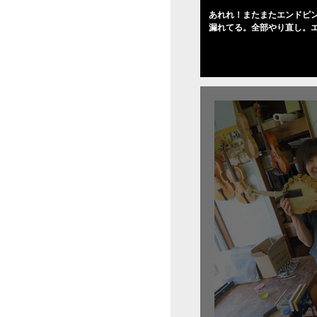
あれれ！またまたエンドピ
漏れてる。全部やり直し。
０゜で徹底して削る。やっ
――の小川さんの笑顔が満