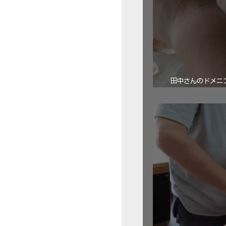
田中さんのドメニコ・