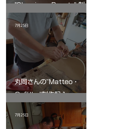
"Sleeping・Beauty” 制作
記 30
7月25日
丸岡さんの”Matteo・
Gofliller”制作記１
7月25日