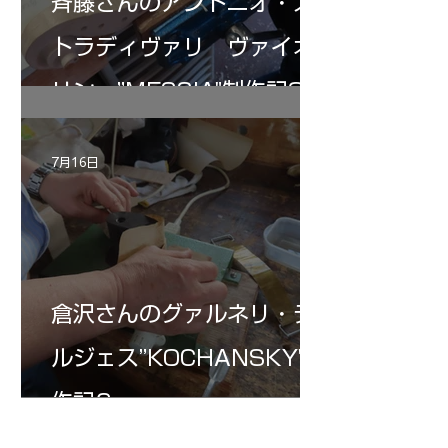
斉藤さんのアントニオ・ス
トラディヴァリ ヴァイオ
リン ”MESSIA"制作記32
7月16日
倉沢さんのグァルネリ・デ
ルジェス”KOCHANSKY"制
作記6