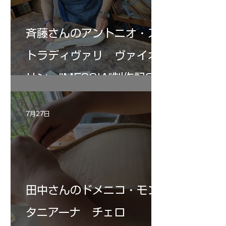
斉藤さんのアントニオ・ス
トラディヴァリ ヴァイオ
リン ”MESSIA"制作記33
7月27日
田中さんのドメニコ・モン
タニアーナ チェロ