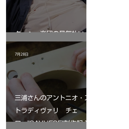
ターヘー楽団の暑気払い
7月28日
三浦さんのアントニオ・ス
トラディヴァリ チェ
ロ ”SAVUESE"制作記１2