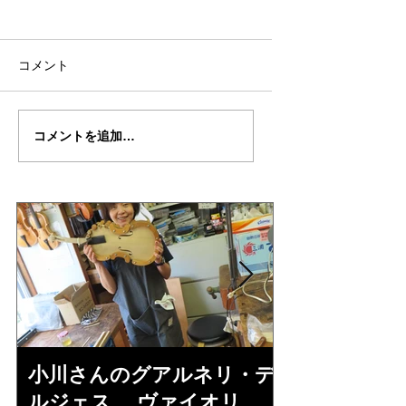
コメント
三田さんの”ピエトロ・
三田さんの”ピエト
コメントを追加…
ジャコモ・ルッジェー
ジャコモ・ルッジ
リ”制作記７２
リ”制作記７１
小川さんのグアルネリ・デ
倉沢さんの
ルジェス ヴァイオリ
ルジェス”KO