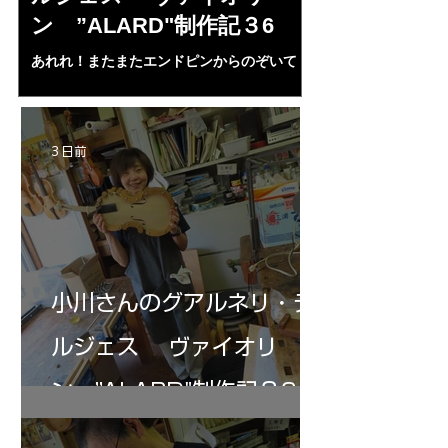
ン ”ALARD"制作記３6
作記7
あれれ！またまたエンドピンからのぞいて
コーチャンスキー、
る・・・。発見、わずかな光が漏れてる。全
も呼ばれる、WIに
部やり直し。エンドピン脇をヤスリ、ノミ、
ンストのポール・コ
ペーパー１００゜で徹底して削る。やっと光
ある。倉沢さん徹底
が消えた。にかわで再度閉じる。消えた――
ーティカルを追及し
3 日前
の小川さんの笑顔が満開となる・・。いよい
いる。基本に神経を
よ来週からニス塗りか？
小川さんのグアルネリ・デ
ルジェス ヴァイオリ
ン ”ALARD"制作記３6