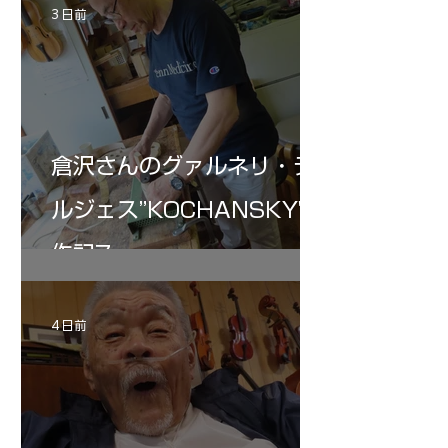
3 日前
倉沢さんのグァルネリ・デ
ルジェス”KOCHANSKY"制
作記7
4 日前