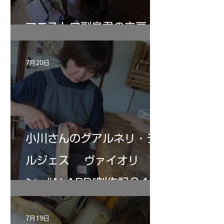
マエストロ副島君の来房
7月20日
小川さんのグアルネリ・デ
ルジェス ヴァイオリ
ン ”ALARD"制作記３4
7月19日