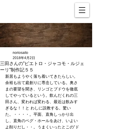
noriosaito
2018年4月2日
三田さんの”ピエトロ・ジャコモ・ルジェ
ーリ”制作記５５
新居もようやく落ち着いてきたらしい。
余裕も出て庭創りに専念している。奥さ
まの要望を聞き、リンゴとブドウを徹底
してやっているという。飲んだくれの三
田さん、変われば変わる、最近は飲みす
ぎるな！！と わしに説教する。驚い
た。・・・・。平面、直角しっかり出
し、直角のペグ・ホールをあけ、いよい
よ削りだし・・。うまくいったとこの”ド