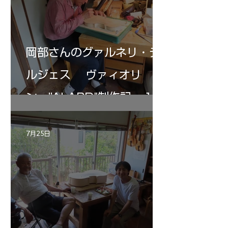
岡部さんのグァルネリ・デ
ルジェス ヴァィオリ
ン ”ALARD"制作記 １2
7月25日