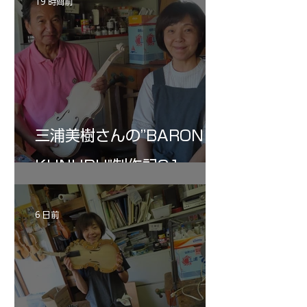
19 時間前
三浦美樹さんの”BARON・
KUNUPU"制作記31
6 日前