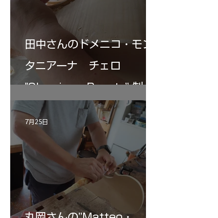
田中さんのドメニコ・モン
タニアーナ チェロ
"Sleeping・Beauty” 制作
記 30
7月25日
丸岡さんの”Matteo・