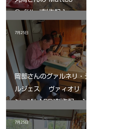
Gofliller”制作記１
7月25日
岡部さんのグァルネリ・デ
ルジェス ヴァィオリ
ン ”ALARD"制作記 １2
7月25日