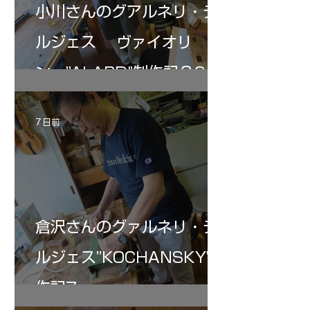
小川さんのグアルネリ・デ
ルジェス ヴァイオリ
ン ”ALARD"制作記３6
7 日前
倉沢さんのグァルネリ・デ
ルジェス”KOCHANSKY"制
作記7