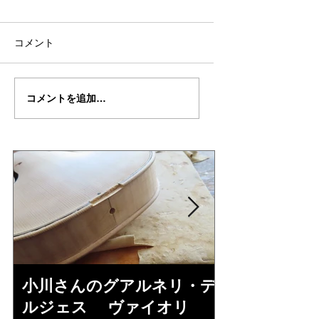
コメント
古川さんの”クライスラ
古川さんの”クライ
コメントを追加…
ー”制作記３３
ー”制作記３２
小川さんのグアルネリ・デ
三浦美樹さん
ルジェス ヴァイオリ
KUNUPU"制