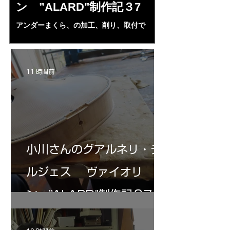
ン ”ALARD"制作記３7
小川さんの”ALAR
然、刺激されBARO
アンダーまくら、の加工、削り、取付で
めた。小生の日本弦
ALARDのホワイト完成である。三浦さんへ
昭一郎氏に習ってい
の起爆剤となる・・・。
形であるがなかなか
んの完成に刺激され
11 時間前
小川さんのグアルネリ・デ
ルジェス ヴァイオリ
ン ”ALARD"制作記３7