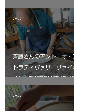
ン ”ALARD"制作記３5
7月27日
斉藤さんのアントニオ・ス
トラディヴァリ ヴァイオ
リン ”MESSIA"制作記33
7月27日