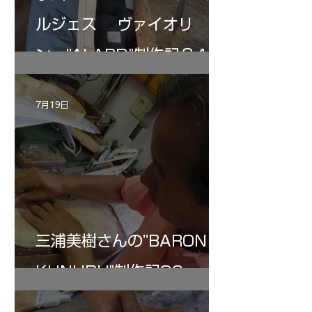
ルジェス ヴァイオリ
ン ”ALARD"制作記３4
7月19日
三浦美樹さんの”BARON・
KUNUPU"制作記30