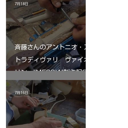
7月18日
斉藤さんのアントニオ・ス
トラディヴァリ ヴァイオ
リン ”MESSIA"制作記32
7月16日