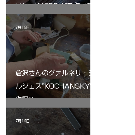
リン ”MESSIA"制作記32
7月16日
倉沢さんのグァルネリ・デ
ルジェス”KOCHANSKY"制
作記6
7月16日