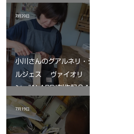
7月20日
小川さんのグアルネリ・デ
ルジェス ヴァイオリ
ン ”ALARD"制作記３4
7月19日