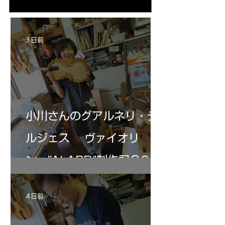
る・・・。発見、わずかな光が漏れてる。全
も呼ばれる、WIに
部やり直し。エンドピン脇をヤスリ、ノミ、
ンストのポール・コ
ペーパー１００゜で徹底して削る。やっと光
ある。倉沢さん徹底
が消えた。にかわで再度閉じる。消えた――
ーティカルを追及し
3 日前
の小川さんの笑顔が満開となる・・。いよい
いる。基本に神経を
よ来週からニス塗りか？
小川さんのグアルネリ・デ
ルジェス ヴァイオリ
ン ”ALARD"制作記３6
4 日前