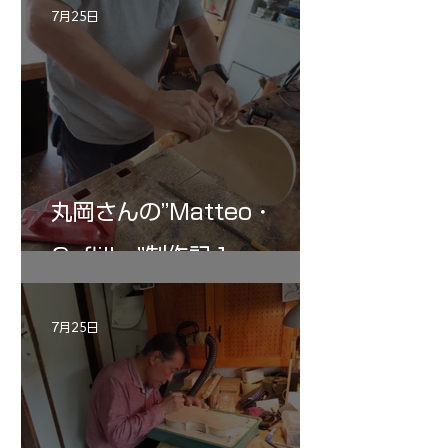
7月25日
丸岡さんの”Matteo・
Gofliller”制作記１
7月25日