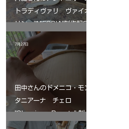
トラディヴァリ ヴァイオ
リン ”MESSIA"制作記33
7月27日
田中さんのドメニコ・モン
タニアーナ チェロ
"Sleeping・Beauty” 制作
記 30