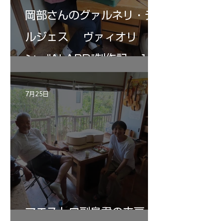
岡部さんのグァルネリ・デ
ルジェス ヴァィオリ
ン ”ALARD"制作記 １2
7月25日
マエストロ副島君の来房