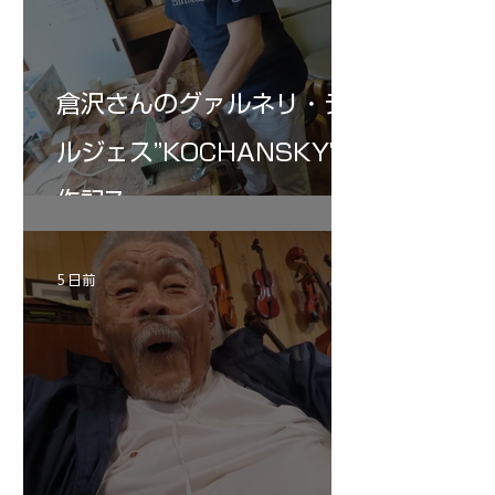
倉沢さんのグァルネリ・デ
ルジェス”KOCHANSKY"制
作記7
5 日前