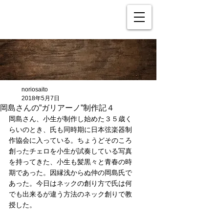
noriosaito
2018年5月7日
岡島さんの”ガリアーノ”制作記４
岡島さん、小生が制作し始めた３５歳く
らいのとき、氏も同時期に日本弦楽器制
作協会に入っている。ちょうどそのころ
創ったチェロを小生が試奏している写真
を持ってきた、小生も髪黒々と青春の時
期であった。因縁浅からぬ仲の岡島氏で
あった。今日はネックの創り方で氏は何
でも出来るが違う方法のネック創りで教
授した。