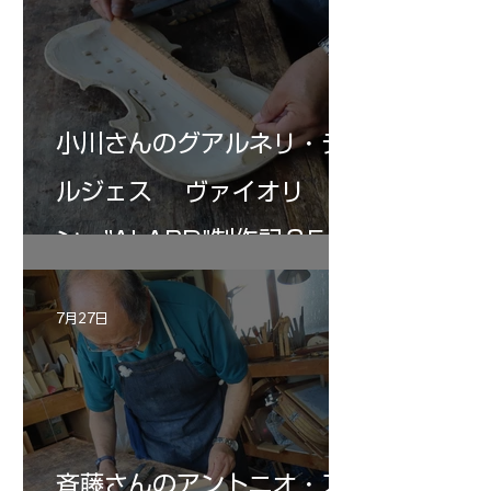
小川さんのグアルネリ・デ
ルジェス ヴァイオリ
ン ”ALARD"制作記３5
7月27日
斉藤さんのアントニオ・ス