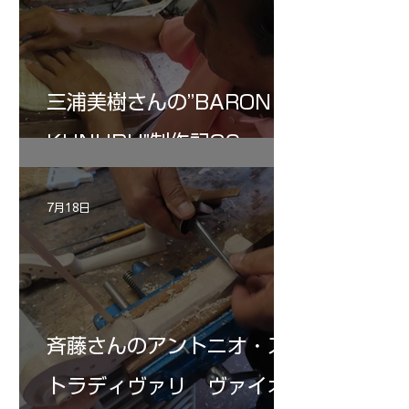
三浦美樹さんの”BARON・
KUNUPU"制作記30
7月18日
斉藤さんのアントニオ・ス
トラディヴァリ ヴァイオ