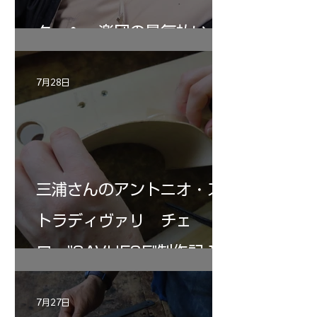
ターヘー楽団の暑気払い
7月28日
三浦さんのアントニオ・ス
トラディヴァリ チェ
ロ ”SAVUESE"制作記１2
7月27日