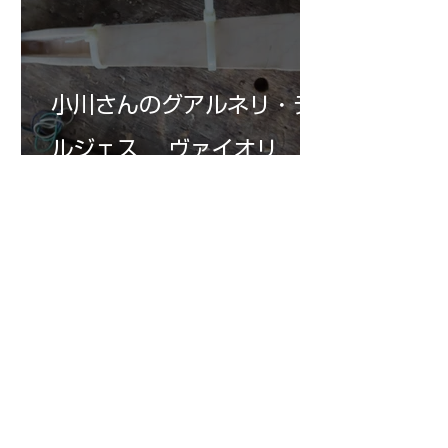
小川さんのグアルネリ・デ
ルジェス ヴァイオリ
ン ”ALARD"制作記３3
7月15日
三浦さんのアントニオ・ス