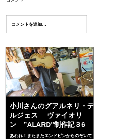
コメント
倉沢さんのグァルネ
ターヘー楽団の暑
コメントを追加…
リ・デルジェ
い
ス”KOCHANSKY"制作
記7
小川さんのグアルネリ・デ
倉沢さんの
ルジェス ヴァイオリ
ルジェス”KO
ン ”ALARD"制作記３6
作記7
あれれ！またまたエンドピンからのぞいて
コーチャンスキー、