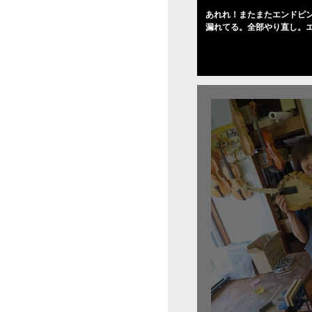
あれれ！またまたエンドピ
漏れてる。全部やり直し。
０゜で徹底して削る。やっ
――の小川さんの笑顔が満