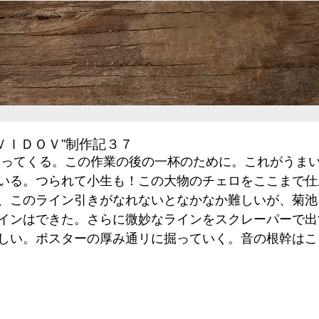
HOME
ご案内
制作記
動画
ＶＩＤＯＶ”制作記３７
いる。つられて小生も！この大物のチェロをここまで仕
、このライン引きがなれないとなかなか難しいが、菊池
インはできた。さらに微妙なラインをスクレーパーで出
しい。ポスターの厚み通リに掘っていく。音の根幹はこ