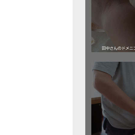
田中さんのドメニコ・