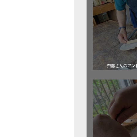
斉藤さんのアン