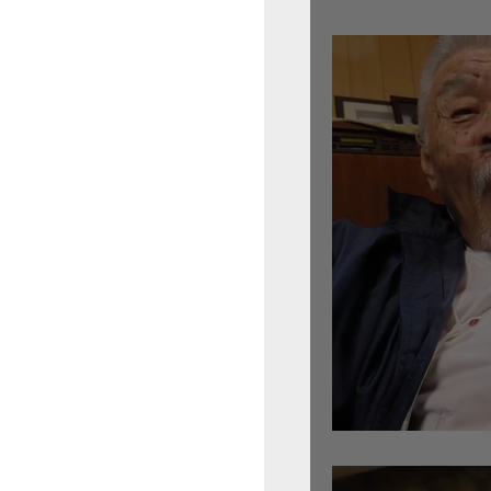
倉沢さんのグァルネ