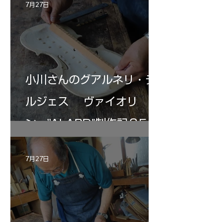
7月27日
小川さんのグアルネリ・デ
ルジェス ヴァイオリ
ン ”ALARD"制作記３5
7月27日