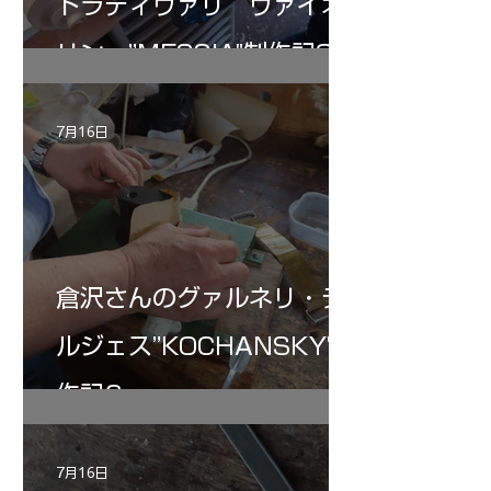
トラディヴァリ ヴァイオ
リン ”MESSIA"制作記32
7月16日
倉沢さんのグァルネリ・デ
ルジェス”KOCHANSKY"制
作記6
7月16日