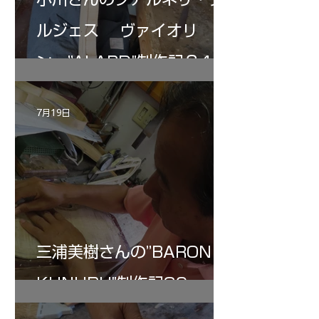
ルジェス ヴァイオリ
ン ”ALARD"制作記３4
7月19日
三浦美樹さんの”BARON・
KUNUPU"制作記30