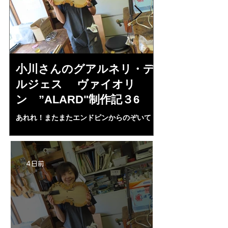
小川さんのグアルネリ・デ
倉沢さんの
ルジェス ヴァイオリ
ルジェス”KO
ン ”ALARD"制作記３6
作記7
あれれ！またまたエンドピンからのぞいて
コーチャンスキー、
る・・・。発見、わずかな光が漏れてる。全
も呼ばれる、WIに
部やり直し。エンドピン脇をヤスリ、ノミ、
ンストのポール・コ
ペーパー１００゜で徹底して削る。やっと光
ある。倉沢さん徹底
が消えた。にかわで再度閉じる。消えた――
ーティカルを追及し
4 日前
の小川さんの笑顔が満開となる・・。いよい
いる。基本に神経を
よ来週からニス塗りか？