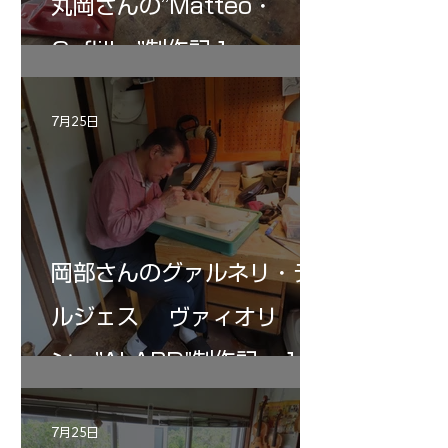
丸岡さんの”Matteo・
Gofliller”制作記１
7月25日
岡部さんのグァルネリ・デ
ルジェス ヴァィオリ
ン ”ALARD"制作記 １2
7月25日