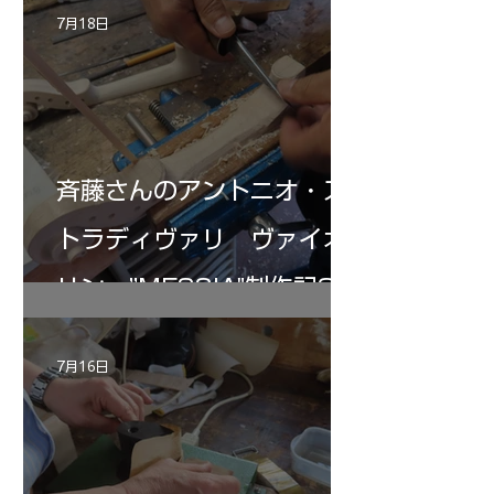
7月18日
斉藤さんのアントニオ・ス
トラディヴァリ ヴァイオ
リン ”MESSIA"制作記32
7月16日