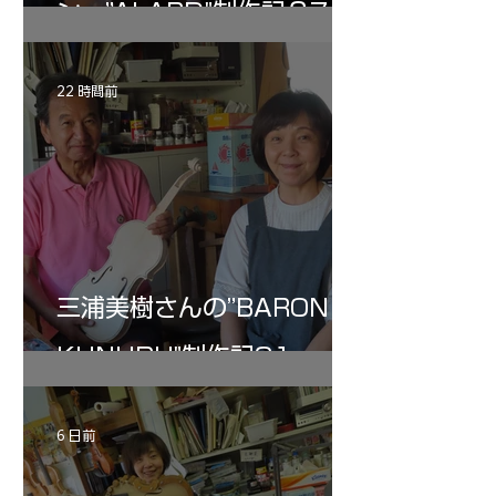
ン ”ALARD"制作記３7
22 時間前
三浦美樹さんの”BARON・
KUNUPU"制作記31
6 日前