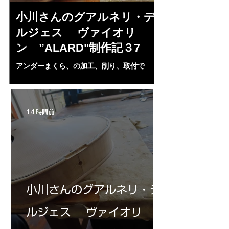
小川さんのグアルネリ・デ
三浦美樹さん
ルジェス ヴァイオリ
KUNUPU"制
ン ”ALARD"制作記３7
小川さんの”ALAR
然、刺激されBARO
アンダーまくら、の加工、削り、取付で
めた。小生の日本弦
ALARDのホワイト完成である。三浦さんへ
昭一郎氏に習ってい
の起爆剤となる・・・。
形であるがなかなか
んの完成に刺激され
14 時間前
小川さんのグアルネリ・デ
ルジェス ヴァイオリ