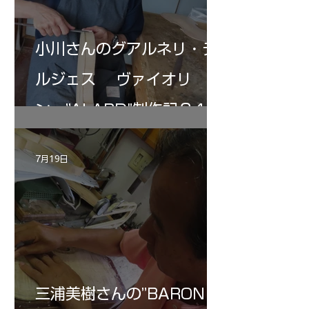
小川さんのグアルネリ・デ
ルジェス ヴァイオリ
ン ”ALARD"制作記３4
7月19日
三浦美樹さんの”BARON・