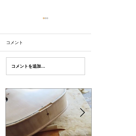
コメント
篠田さんの”ＭＥＳＳＩ
篠田さんの”ＭＥＳ
コメントを追加…
Ａ”制作記２０
Ａ”制作記１９