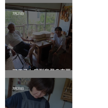
7月25日
マエストロ副島君の来房
7月20日