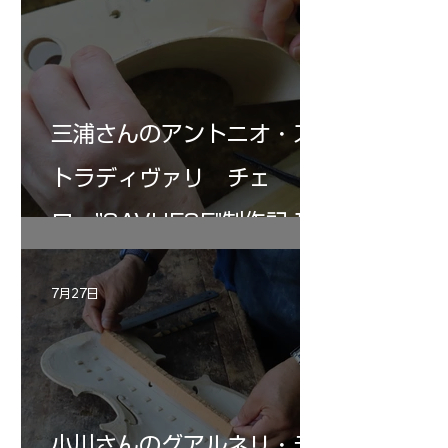
三浦さんのアントニオ・ス
トラディヴァリ チェ
ロ ”SAVUESE"制作記１2
7月27日
小川さんのグアルネリ・デ