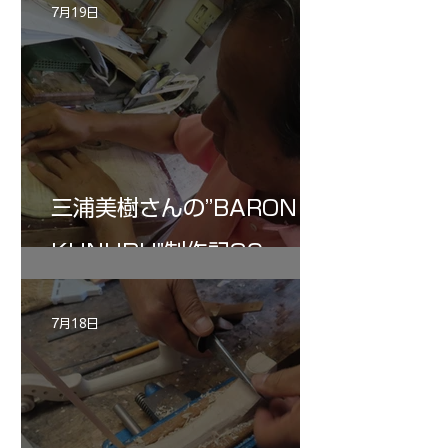
7月19日
三浦美樹さんの”BARON・
KUNUPU"制作記30
7月18日