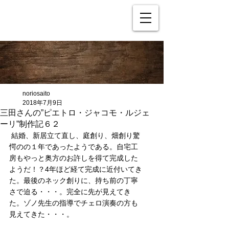
noriosaito
2018年7月9日
三田さんの”ピエトロ・ジャコモ・ルジェ
ーリ”制作記６２
 結婚、新居立て直し、庭創り、畑創り驚
愕のの１年であったようである。自宅工
房もやっと奥方のお許しを得て完成した
ようだ！？4年ほど経て完成に近付いてき
た。最後のネック創りに、持ち前の丁寧
さで迫る・・・。完全に先が見えてき
た。ゾノ先生の指導でチェロ演奏の方も
見えてきた・・・。