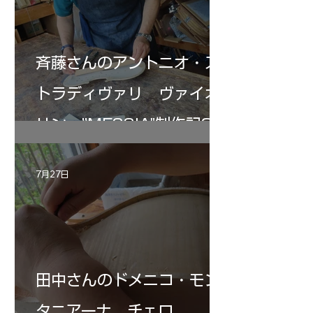
斉藤さんのアントニオ・ス
トラディヴァリ ヴァイオ
リン ”MESSIA"制作記33
7月27日
田中さんのドメニコ・モン
タニアーナ チェロ