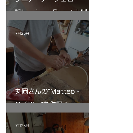
"Sleeping・Beauty” 制作
記 30
7月25日
丸岡さんの”Matteo・
Gofliller”制作記１
7月25日