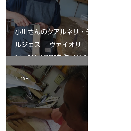
小川さんのグアルネリ・デ
ルジェス ヴァイオリ
ン ”ALARD"制作記３4
7月19日