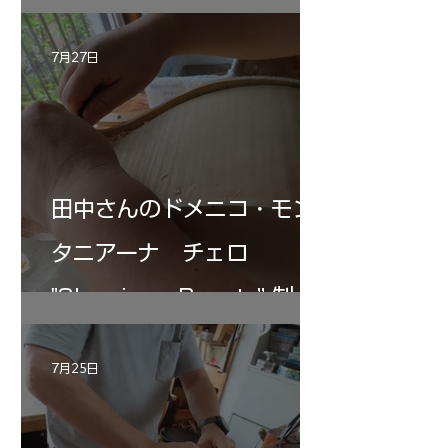
7月27日
田中さんのドメニコ・モン
タニアーナ チェロ
"Sleeping・Beauty” 制作
記 30
7月25日