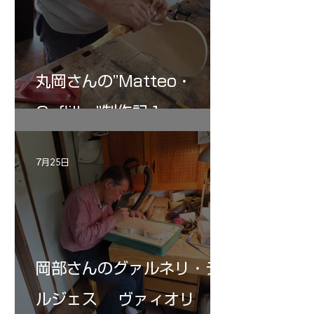
丸岡さんの”Matteo・
Gofliller”制作記１
7月25日
岡部さんのグァルネリ・デ
ルジェス ヴァィオリ