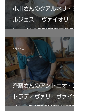
小川さんのグアルネリ・デ
ルジェス ヴァイオリ
ン ”ALARD"制作記３5
7月27日
斉藤さんのアントニオ・ス
トラディヴァリ ヴァイオ
リン ”MESSIA"制作記33