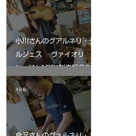
よ来週からニス塗りか？
小川さんのグアルネリ・デ
ルジェス ヴァイオリ
ン ”ALARD"制作記３6
4 日前
倉沢さんのグァルネリ・デ