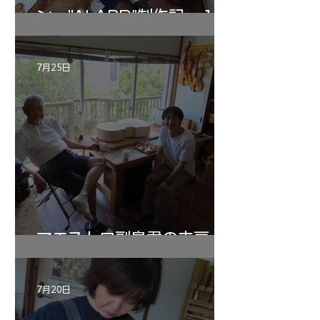
ン ”ALARD"制作記 １2
7月25日
マエストロ副島君の来房
7月20日