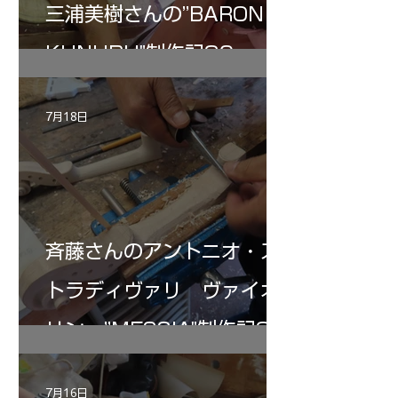
三浦美樹さんの”BARON・
KUNUPU"制作記30
7月18日
斉藤さんのアントニオ・ス
トラディヴァリ ヴァイオ
リン ”MESSIA"制作記32
7月16日