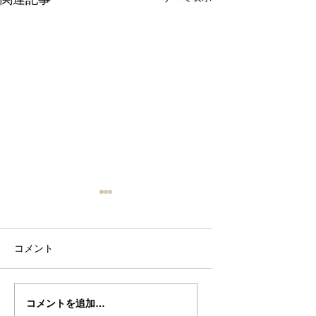
コメント
倉沢さんのグァルネ
ターヘー楽団の暑
コメントを追加…
リ・デルジェ
い