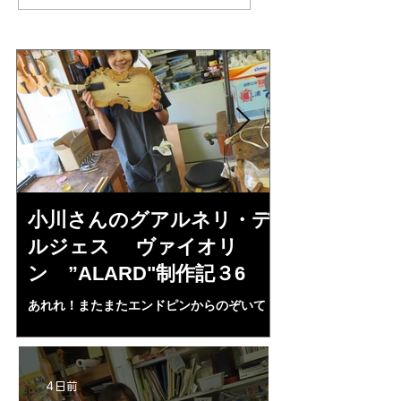
ス”KOCHANSKY"制作
記7
小川さんのグアルネリ・デ
倉沢さんの
ルジェス ヴァイオリ
ルジェス”KO
ン ”ALARD"制作記３6
作記7
あれれ！またまたエンドピンからのぞいて
コーチャンスキー、
る・・・。発見、わずかな光が漏れてる。全
も呼ばれる、WIに
部やり直し。エンドピン脇をヤスリ、ノミ、
ンストのポール・コ
ペーパー１００゜で徹底して削る。やっと光
ある。倉沢さん徹底
が消えた。にかわで再度閉じる。消えた――
ーティカルを追及し
4 日前
の小川さんの笑顔が満開となる・・。いよい
いる。基本に神経を