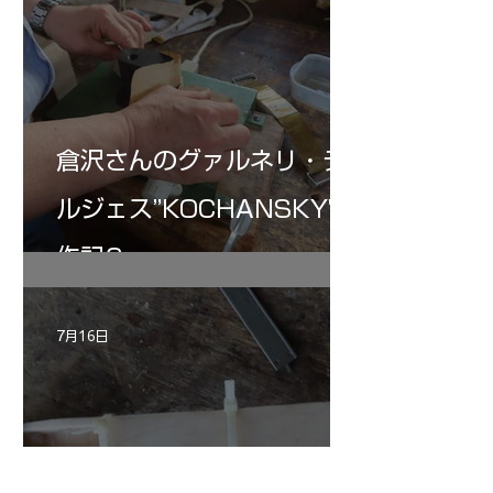
倉沢さんのグァルネリ・デ
ルジェス”KOCHANSKY"制
作記6
7月16日