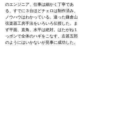
のエンジニア、仕事は細かく丁寧であ
る、すでに３台ほどチェロは制作済み、
ノウハウはわかっている。違った鎌倉山
弦楽器工房手法をいろいろ伝授した。ま
ず平面、直角、水平は絶対。はたがね１
っポンで全体のハギをこなす、左甚五郎
のようにはいかないが見事に成功した。