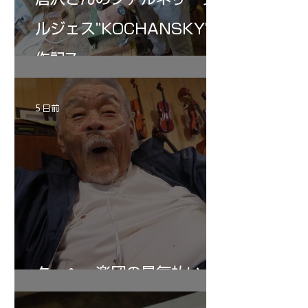
ルジェス”KOCHANSKY"制
作記7
5 日前
ターヘー楽団の暑気払い