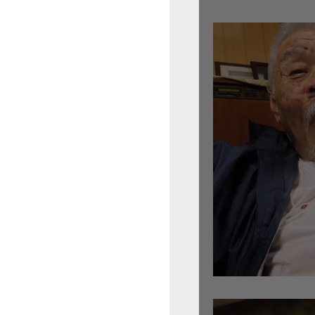
倉沢さんのグァルネ