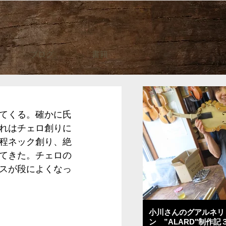
ブログ
書籍
てくる。確かに氏
れはチェロ創りに
程ネック創り、絶
てきた。チェロの
スが段によくなっ
小川さんのグアルネリ
ン ”ALARD"制作記