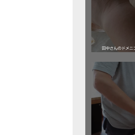
田中さんのドメニコ・