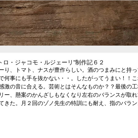
HOME
ご案内
制作記
動画
トロ・ジャコモ・ルジェーリ”制作記６２
ーり、トマト、ナスが豊作らしい。酒のつまみにと持っ
で何事にも手を抜かない・・。したがってうまい！！こ
感激の音に合える。芸術とはそんなものか？？最後の工
リー、懸案のかんざしもなくなり左右のバランスが取れ
てきた。月２回のゾノ先生の特訓にも耐え、指のバラン