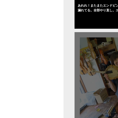
あれれ！またまたエンドピ
漏れてる。全部やり直し。
０゜で徹底して削る。やっ
――の小川さんの笑顔が満