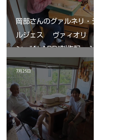
岡部さんのグァルネリ・デ
ルジェス ヴァィオリ
ン ”ALARD"制作記 １2
7月25日