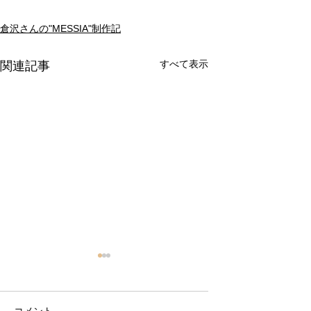
倉沢さんの"MESSIA"制作記
すべて表示
関連記事