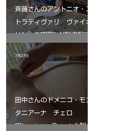
斉藤さんのアントニオ・ス
トラディヴァリ ヴァイオ
リン ”MESSIA"制作記33
7月27日
田中さんのドメニコ・モン
タニアーナ チェロ
"Sleeping・Beauty” 制作