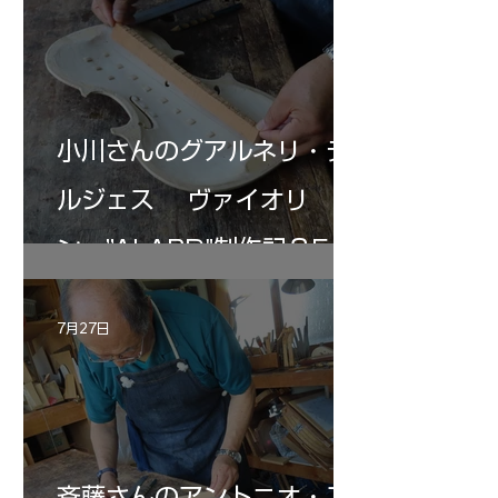
小川さんのグアルネリ・デ
ルジェス ヴァイオリ
ン ”ALARD"制作記３5
7月27日
斉藤さんのアントニオ・ス