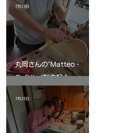
7月25日
丸岡さんの”Matteo・
Gofliller”制作記１
7月25日