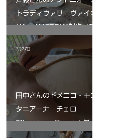
トラディヴァリ ヴァイオ
リン ”MESSIA"制作記33
7月27日
田中さんのドメニコ・モン
タニアーナ チェロ
"Sleeping・Beauty” 制作
記 30