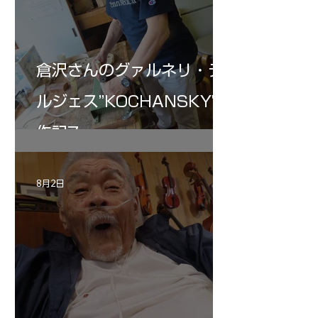
倉沢さんのグァルネリ・デ
ルジェス”KOCHANSKY"制
作記7
8月2日