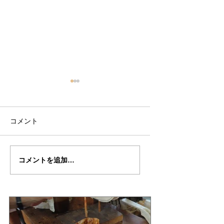
コメント
篠田さんの”ＭＥＳＳＩ
篠田さんの”ＭＥＳ
コメントを追加…
Ａ”制作記２０
Ａ”制作記１９