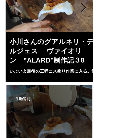
小川さんのグアルネリ・デ
斉藤さんの
ルジェス ヴァイオリ
トラディヴ
ン ”ALARD"制作記３8
リン ”MESS
いよいよ最後の工程ニス塗り作業に入る。無
1L、４２mm（４・
水アルコール２００㏄にシェラック、プロポ
３７・８ｍｍ、（５
リス、ランニングコーパル、ベネチアターペ
ランプ止め。うまく
ンタイン、スパイクラヴェンダーオイル，等
置終了となる。いよ
等を入れ３ケ月経過、ガーゼで濾し下地ニス
ＩＡ”の完成が近付
3 時間前
として３回ほど塗る。さらにそれをアルコー
ルで取る。ホワイト状態に戻す。自宅工房で
３０－４０回ニス塗りの手始めとなる・・。