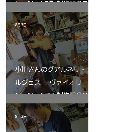
ン ”ALARD"制作記３7
8月3日
小川さんのグアルネリ・デ
ルジェス ヴァイオリ
ン ”ALARD"制作記３6
8月3日