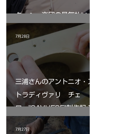
ターヘー楽団の暑気払い
7月28日
三浦さんのアントニオ・ス
トラディヴァリ チェ
ロ ”SAVUESE"制作記１2
7月27日