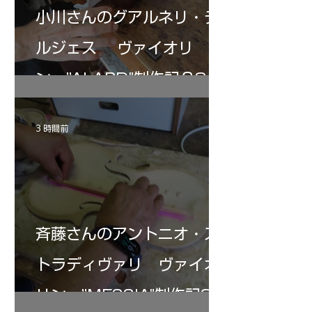
小川さんのグアルネリ・デ
ルジェス ヴァイオリ
ン ”ALARD"制作記３8
3 時間前
斉藤さんのアントニオ・ス
トラディヴァリ ヴァイオ
リン ”MESSIA"制作記34