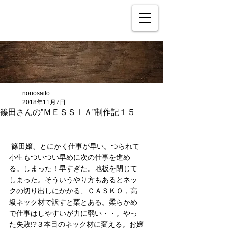
noriosaito
2018年11月7日
篠田さんの”ＭＥＳＳＩＡ”制作記１５
 篠田嬢、とにかく仕事が早い。つられて
小生もついつい早めに次の仕事を進め
る。しまった！早すぎた。地板を閉じて
しまった。そういうやり方もあるとネッ
クの切り出しにかかる、ＣＡＳＫＯ，高
級ネック材で訳すと栗とある。柔らかめ
で仕事はしやすいが力に弱い・・。やっ
た失敗!?３本目のネック材に変える。お嬢