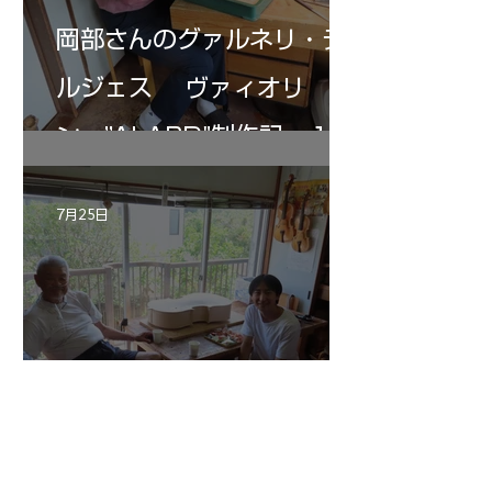
岡部さんのグァルネリ・デ
ルジェス ヴァィオリ
ン ”ALARD"制作記 １2
7月25日
マエストロ副島君の来房