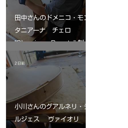
田中さんのドメニコ・モン
タニアーナ チェロ
"Sleeping・Beauty” 制作
記 31
2 日前
小川さんのグアルネリ・デ
ルジェス ヴァイオリ