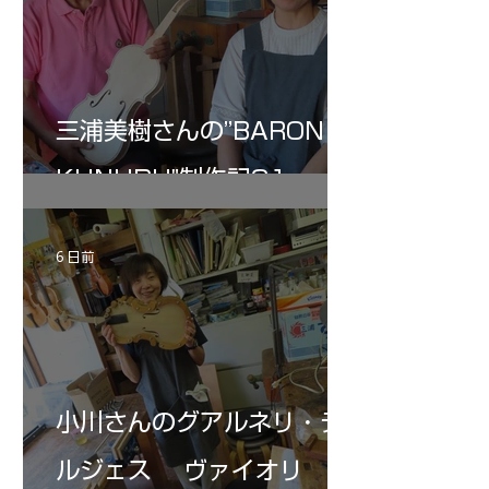
三浦美樹さんの”BARON・
KUNUPU"制作記31
6 日前
小川さんのグアルネリ・デ
ルジェス ヴァイオリ