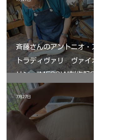
斉藤さんのアントニオ・ス
トラディヴァリ ヴァイオ
リン ”MESSIA"制作記33
7月27日