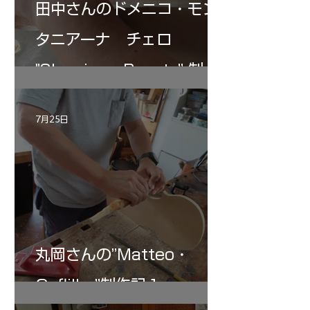
田中さんのドメニコ・モン
タニアーナ チェロ
"Sleeping・Beauty” 制作
記 30
7月25日
丸岡さんの”Matteo・
Gofliller”制作記１