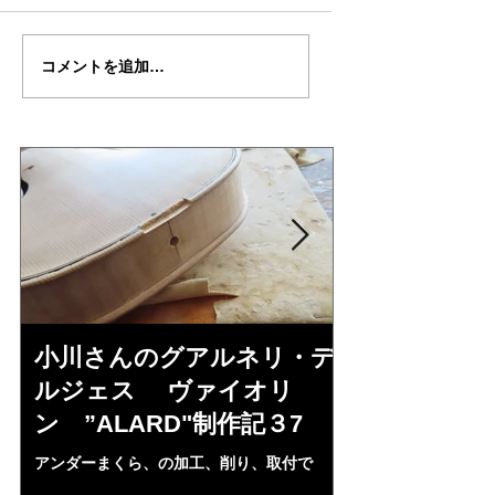
三浦美樹さん
小川さんのグアル
コメントを追加…
の”BARON・
リ・デルジェス 
KUNUPU"制作記31
イオリン ”ALARD
作記３6
小川さんのグアルネリ・デ
三浦美樹さん
ルジェス ヴァイオリ
KUNUPU"制
ン ”ALARD"制作記３7
小川さんの”ALAR
然、刺激されBARO
アンダーまくら、の加工、削り、取付で
めた。小生の日本弦
ALARDのホワイト完成である。三浦さんへ