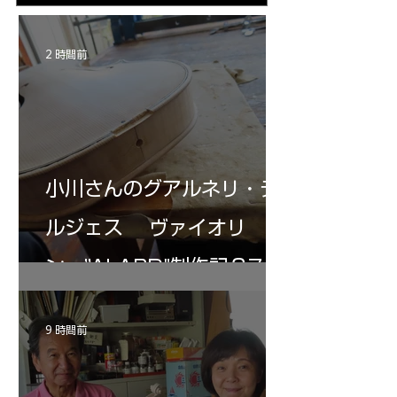
昭一郎氏に習ってい
の起爆剤となる・・・。
形であるがなかなか
んの完成に刺激され
2 時間前
小川さんのグアルネリ・デ
ルジェス ヴァイオリ
ン ”ALARD"制作記３7
9 時間前