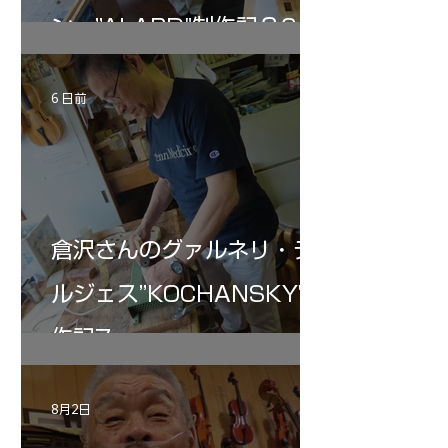
ン ”ALARD"制作記３6
6 日前
倉沢さんのグァルネリ・デ
ルジェス”KOCHANSKY"制
作記7
8月2日