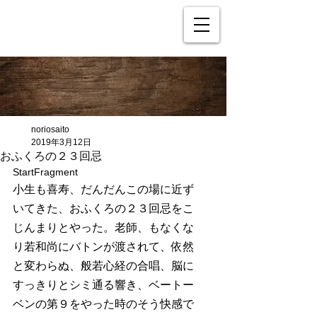
noriosaito
2019年3月12日
おふくろの２３回忌
StartFragment
小生も喜寿、だんだんこの場に近ず
いてきた、おふくろの２３回忌をこ
じんまりとやった。老師、もなくな
り若和尚にバトンが渡されて、依然
と変わらぬ、般若心経の合唱、脳に
すっきりとシミ通る響き、ベートー
ベンの第９をやった時のそう快感で