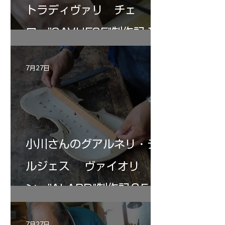
トラディヴァリ チェ
ロ ”SAVUESE"制作記１2
7月27日
小川さんのグアルネリ・デ
ルジェス ヴァイオリ
ン ”ALARD"制作記３5
7月27日