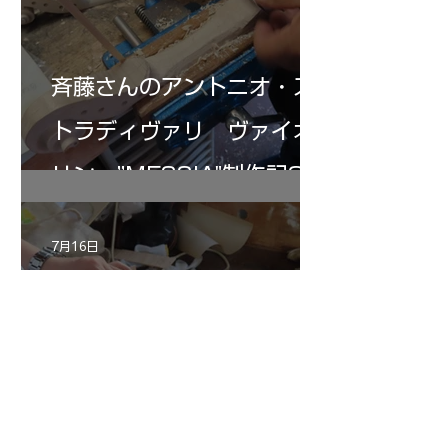
斉藤さんのアントニオ・ス
トラディヴァリ ヴァイオ
リン ”MESSIA"制作記32
7月16日
倉沢さんのグァルネリ・デ
ルジェス”KOCHANSKY"制