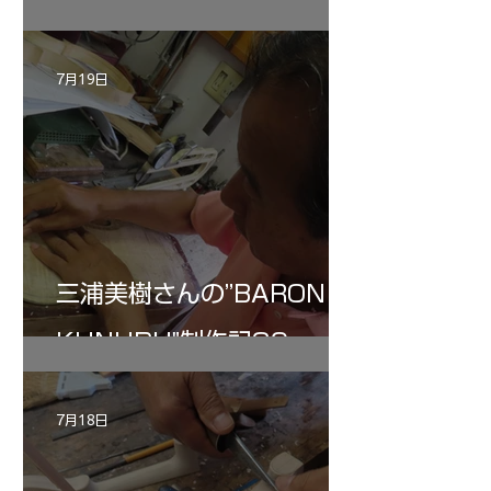
ン ”ALARD"制作記３4
7月19日
三浦美樹さんの”BARON・
KUNUPU"制作記30
7月18日