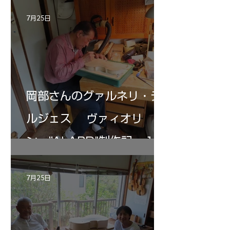
7月25日
岡部さんのグァルネリ・デ
ルジェス ヴァィオリ
ン ”ALARD"制作記 １2
7月25日