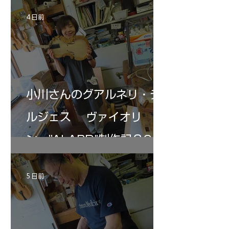
ペーパー１００゜で徹底して削る。やっと光
ある。倉沢さん徹底
が消えた。にかわで再度閉じる。消えた――
ーティカルを追及し
4 日前
の小川さんの笑顔が満開となる・・。いよい
いる。基本に神経を
よ来週からニス塗りか？
小川さんのグアルネリ・デ
ルジェス ヴァイオリ
ン ”ALARD"制作記３6
5 日前