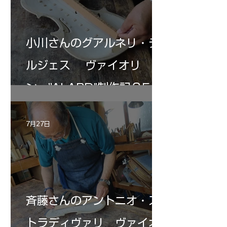
小川さんのグアルネリ・デ
ルジェス ヴァイオリ
ン ”ALARD"制作記３5
7月27日
斉藤さんのアントニオ・ス
トラディヴァリ ヴァイオ