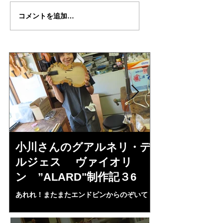
東園さんの"Sleeping・
東園さんの"Sleepi
コメントを追加…
Beauty"制作記45
Beauty"制作記44
小川さんのグアルネリ・デ
倉沢さんの
ルジェス ヴァイオリ
ルジェス”KO
ン ”ALARD"制作記３6
作記7
あれれ！またまたエンドピンからのぞいて
コーチャンスキー、
る・・・。発見、わずかな光が漏れてる。全
も呼ばれる、WIに
部やり直し。エンドピン脇をヤスリ、ノミ、
ンストのポール・コ