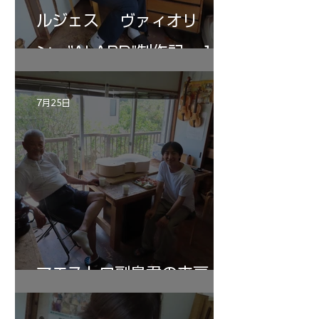
ルジェス ヴァィオリ
ン ”ALARD"制作記 １2
7月25日
マエストロ副島君の来房