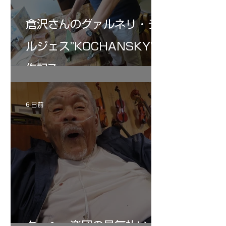
倉沢さんのグァルネリ・デ
ルジェス”KOCHANSKY"制
作記7
6 日前
ターヘー楽団の暑気払い