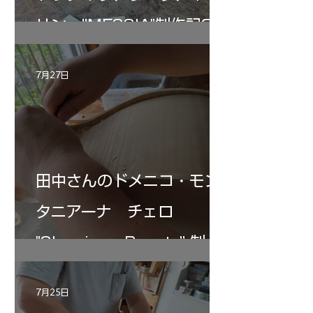
リン ”MESSIA"制作記33
7月27日
田中さんのドメニコ・モン
タニアーナ チェロ
"Sleeping・Beauty” 制作
記 30
7月25日