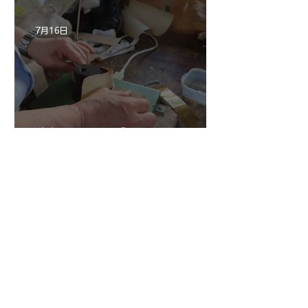
7月16日
倉沢さんのグァルネリ・デ
ルジェス”KOCHANSKY"制
作記6
7月16日