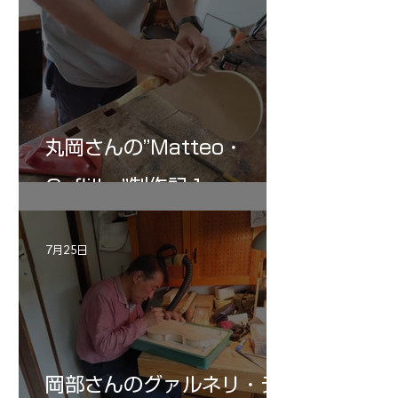
丸岡さんの”Matteo・
Gofliller”制作記１
7月25日
岡部さんのグァルネリ・デ