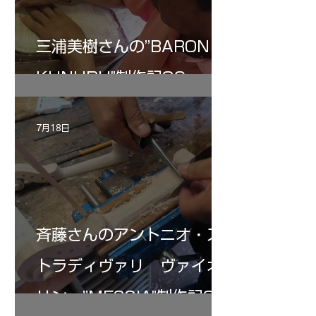
三浦美樹さんの”BARON・
KUNUPU"制作記30
7月18日
斉藤さんのアントニオ・ス
トラディヴァリ ヴァイオ
リン ”MESSIA"制作記32