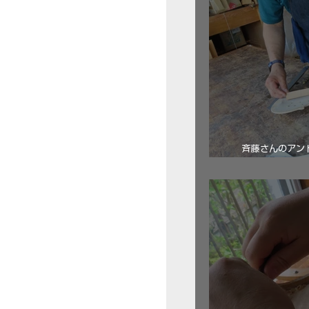
斉藤さんのアン