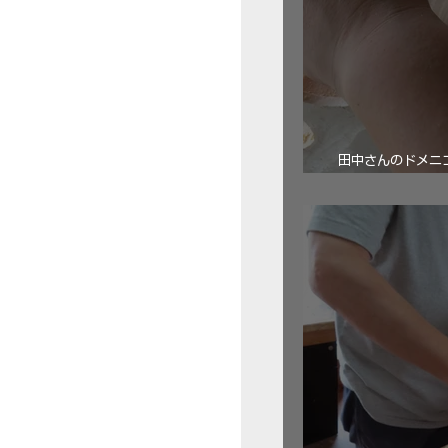
田中さんのドメニコ・