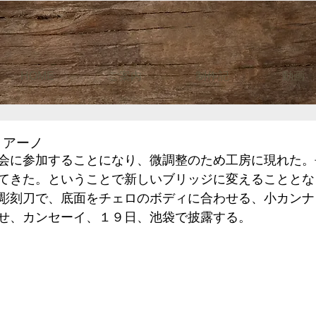
HOME
ご案内
制作記
動画
リアーノ
会に参加することになり、微調整のため工房に現れた。
てきた。ということで新しいブリッジに変えることとな
彫刻刀で、底面をチェロのボディに合わせる、小カンナ
せ、カンセーイ、１９日、池袋で披露する。