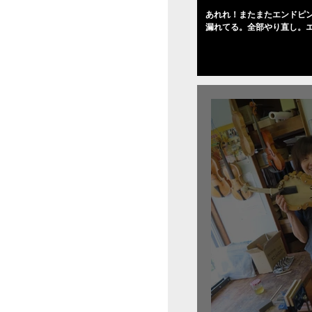
あれれ！またまたエンドピ
漏れてる。全部やり直し。
０゜で徹底して削る。やっ
――の小川さんの笑顔が満