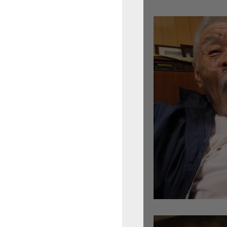
倉沢さんのグァルネ