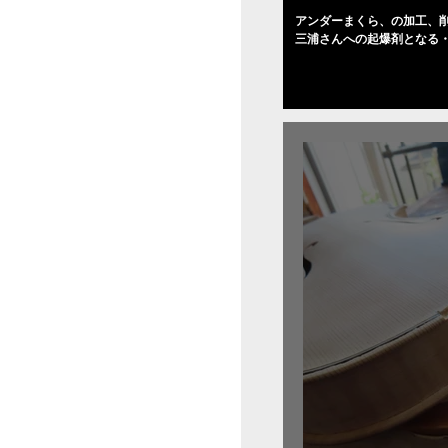
アンダーまくら、の加工、削
三浦さんへの起爆剤となる