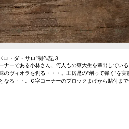
HOME
ご案内
制作記
動画
パロ・ダ・サロ”制作記３
ーナーである小林さん、何人もの東大生を輩出している
味のヴィオラを創る・・・。工房是の”創って弾く”を実
となる・・。Ｃ字コーナーのブロックまげから貼付まで