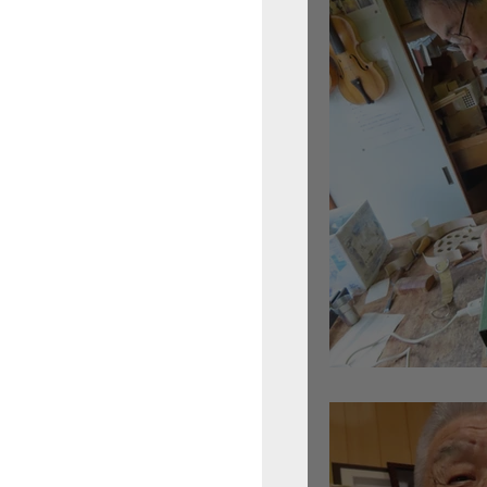
倉沢さんのグァルネ