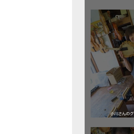
三浦美樹さん
小川さんのグ