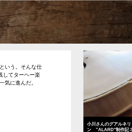
ブログ
書籍
という。そんな仕
践してターヘー楽
一気に進んだ。
小川さんのグアルネリ
ン ”ALARD"制作記