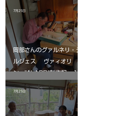
7月25日
岡部さんのグァルネリ・デ
ルジェス ヴァィオリ
ン ”ALARD"制作記 １2
7月25日