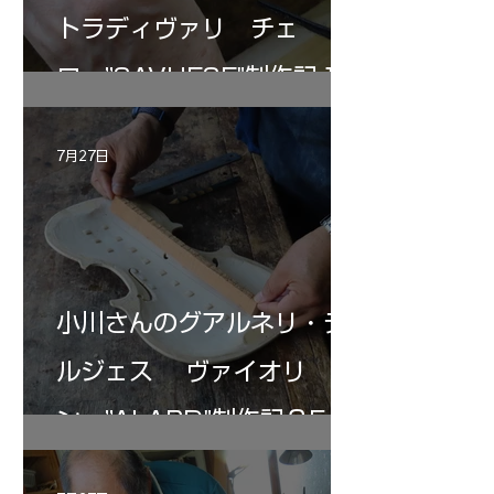
トラディヴァリ チェ
ロ ”SAVUESE"制作記１2
7月27日
小川さんのグアルネリ・デ
ルジェス ヴァイオリ
ン ”ALARD"制作記３5