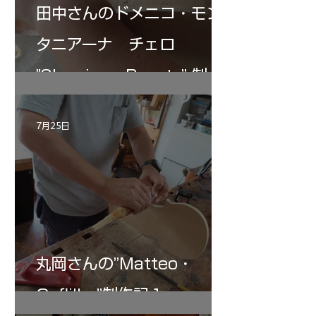
田中さんのドメニコ・モン
タニアーナ チェロ
"Sleeping・Beauty” 制作
記 30
7月25日
丸岡さんの”Matteo・
Gofliller”制作記１