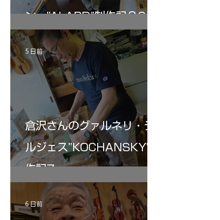
ン ”ALARD"制作記３6
5 日前
倉沢さんのグァルネリ・デ
ルジェス”KOCHANSKY"制
作記7
6 日前