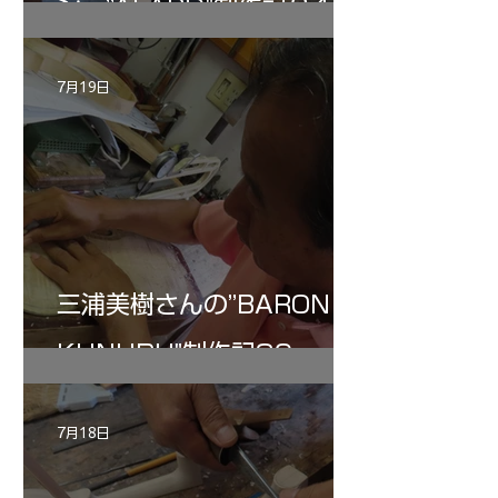
ン ”ALARD"制作記３4
7月19日
三浦美樹さんの”BARON・
KUNUPU"制作記30
7月18日