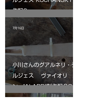
作記6
7月16日
小川さんのグアルネリ・デ
ルジェス ヴァイオリ
ン ”ALARD"制作記３3
7月15日