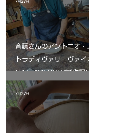
7月27日
斉藤さんのアントニオ・ス
トラディヴァリ ヴァイオ
リン ”MESSIA"制作記33
7月27日