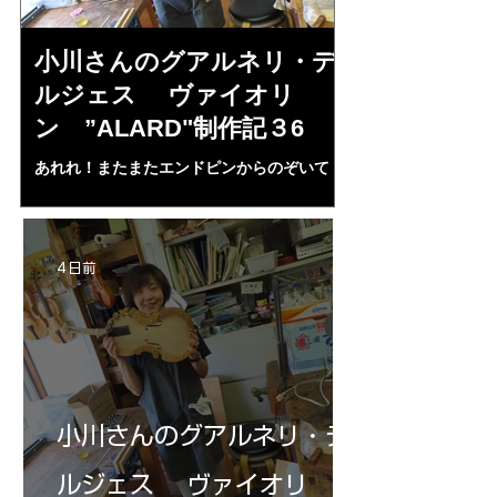
小川さんのグアルネリ・デ
倉沢さんの
ルジェス ヴァイオリ
ルジェス”KO
ン ”ALARD"制作記３6
作記7
あれれ！またまたエンドピンからのぞいて
コーチャンスキー、
る・・・。発見、わずかな光が漏れてる。全
も呼ばれる、WIに
部やり直し。エンドピン脇をヤスリ、ノミ、
ンストのポール・コ
ペーパー１００゜で徹底して削る。やっと光
ある。倉沢さん徹底
が消えた。にかわで再度閉じる。消えた――
ーティカルを追及し
4 日前
の小川さんの笑顔が満開となる・・。いよい
いる。基本に神経を
よ来週からニス塗りか？
小川さんのグアルネリ・デ
ルジェス ヴァイオリ