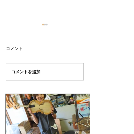
コメント
菊池さんの”ＤＡＶＩＤ
菊池さん
コメントを追加…
ＯＶ”制作記７６
の”DAVIDOV"制
５