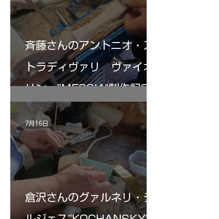
斉藤さんのアントニオ・ス
トラディヴァリ ヴァイオ
リン ”MESSIA"制作記32
7月16日
倉沢さんのグァルネリ・デ
ルジェス”KOCHANSKY"制