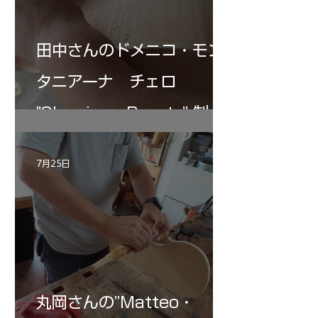
田中さんのドメニコ・モン
タニアーナ チェロ
"Sleeping・Beauty” 制作
記 30
7月25日
丸岡さんの”Matteo・