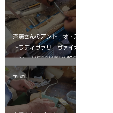
斉藤さんのアントニオ・ス
トラディヴァリ ヴァイオ
リン ”MESSIA"制作記32
7月16日