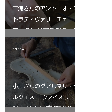
三浦さんのアントニオ・ス
トラディヴァリ チェ
ロ ”SAVUESE"制作記１2
7月27日
小川さんのグアルネリ・デ
ルジェス ヴァイオリ
ン ”ALARD"制作記３5