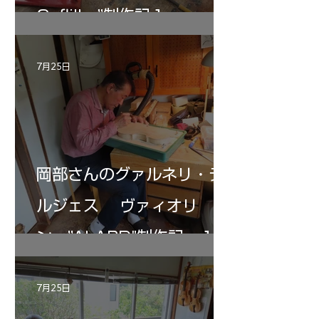
Gofliller”制作記１
7月25日
岡部さんのグァルネリ・デ
ルジェス ヴァィオリ
ン ”ALARD"制作記 １2
7月25日