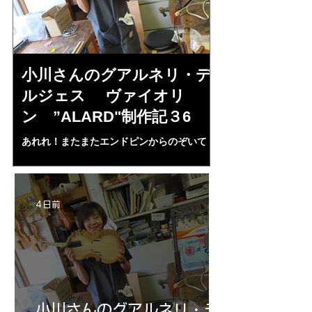
小川さんのグアルネリ・デ
倉沢さんの
ルジェス ヴァイオリ
ルジェス”KO
ン ”ALARD"制作記３6
作記7
あれれ！またまたエンドピンからのぞいて
コーチャンスキー、
る・・・。発見、わずかな光が漏れてる。全
も呼ばれる、WIに
部やり直し。エンドピン脇をヤスリ、ノミ、
ンストのポール・コ
ペーパー１００゜で徹底して削る。やっと光
ある。倉沢さん徹底
が消えた。にかわで再度閉じる。消えた――
ーティカルを追及し
4 日前
の小川さんの笑顔が満開となる・・。いよい
いる。基本に神経を
よ来週からニス塗りか？
小川さんのグアルネリ・デ