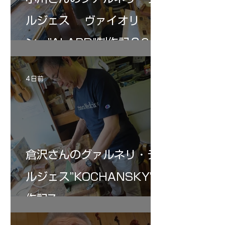
ルジェス ヴァイオリ
ン ”ALARD"制作記３6
4 日前
倉沢さんのグァルネリ・デ
ルジェス”KOCHANSKY"制
作記7