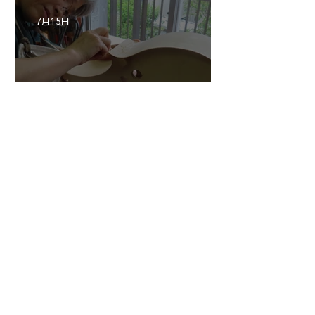
7月15日
三浦さんのアントニオ・ス
トラディヴァリ チェ
ロ ”SAVUESE"制作記１3
1
/
147
アーカイブ
2026年8月
（3）
3件の記事
2026年7月
（20）
20件の記事