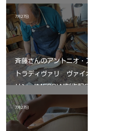
7月27日
斉藤さんのアントニオ・ス
トラディヴァリ ヴァイオ
リン ”MESSIA"制作記33
7月27日