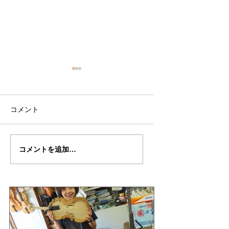
コメント
武江さんの”IL・
武江さんの”IL・
コメントを追加…
CANNON"制作記５５
CANNON"制作記
（完成編）