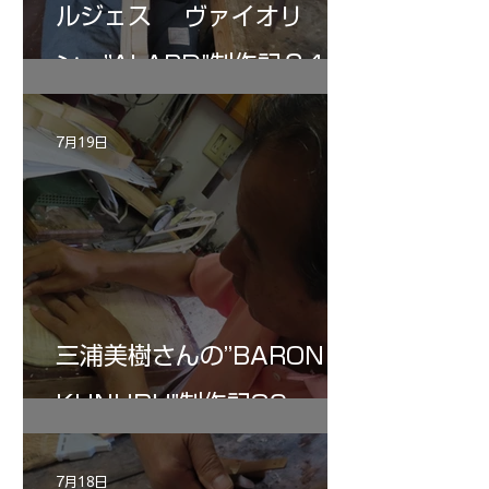
ルジェス ヴァイオリ
ン ”ALARD"制作記３4
7月19日
三浦美樹さんの”BARON・
KUNUPU"制作記30
7月18日