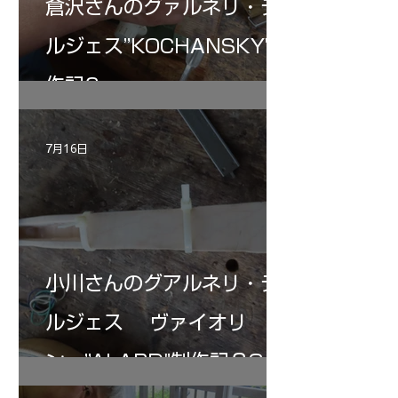
倉沢さんのグァルネリ・デ
ルジェス”KOCHANSKY"制
作記6
7月16日
小川さんのグアルネリ・デ
ルジェス ヴァイオリ
ン ”ALARD"制作記３3