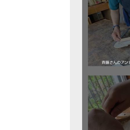
斉藤さんのアン