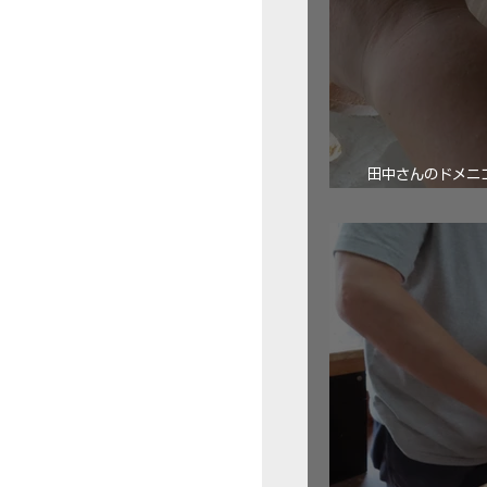
田中さんのドメニコ・