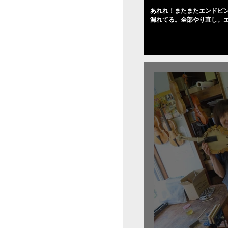
あれれ！またまたエンドピ
漏れてる。全部やり直し。
０゜で徹底して削る。やっ
――の小川さんの笑顔が満