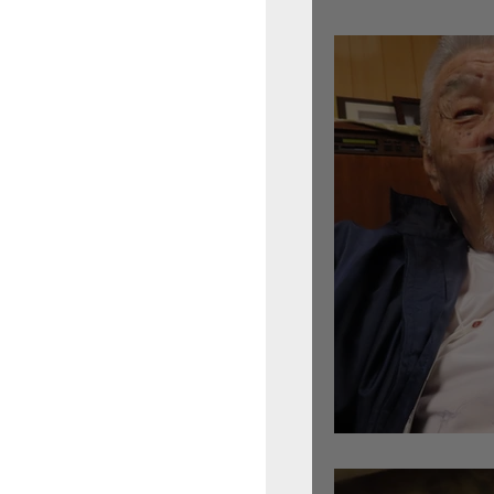
倉沢さんのグァルネ