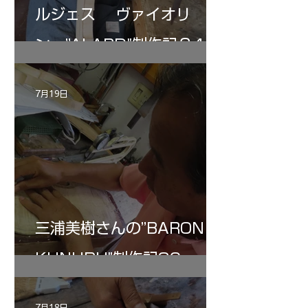
ルジェス ヴァイオリ
ン ”ALARD"制作記３4
7月19日
三浦美樹さんの”BARON・
KUNUPU"制作記30
7月18日