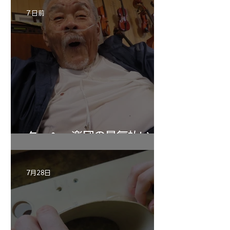
7 日前
ターヘー楽団の暑気払い
7月28日