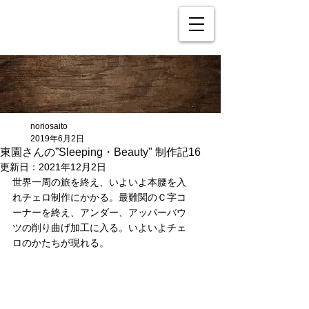
noriosaito
2019年6月2日
東園さんの”Sleeping・Beauty" 制作記16
更新日：
2021年12月2日
世界一周の旅を終え、いよいよ本腰を入
れチェロ制作にかかる。最難関のＣ字コ
ーナーを終え、アンダー、アッパーバウ
ツの削り曲げ加工に入る。いよいよチェ
ロのかたちが現れる。