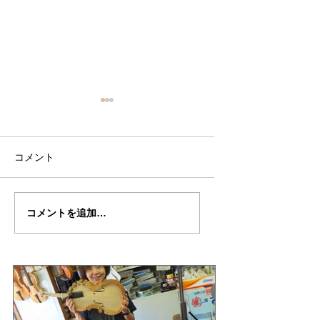
コメント
東園さんの"Sleeping・
東園さんの"Sleepi
コメントを追加…
Beauty"制作記45
Beauty"制作記44