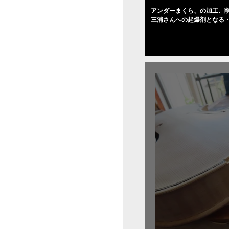
アンダーまくら、の加工、削
三浦さんへの起爆剤となる