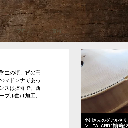
ブログ
書籍
学生の頃、背の高
のマドンナであっ
ンスは抜群で、西
ープル曲げ加工、
小川さんのグアルネリ
ン ”ALARD"制作記