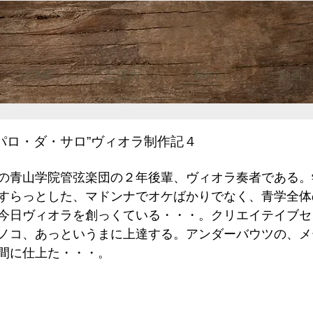
HOME
ご案内
制作記
動画
パロ・ダ・サロ”ヴィオラ制作記４
の青山学院管弦楽団の２年後輩、ヴィオラ奏者である。
すらっとした、マドンナでオケばかりでなく、青学全体
今日ヴィオラを創っくている・・・。クリエイテイブセ
ノコ、あっというまに上達する。アンダーバウツの、メ
間に仕上た・・・。