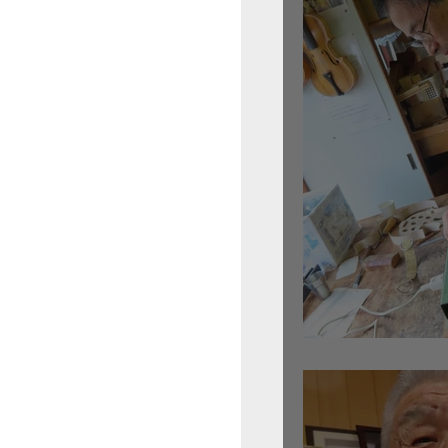
倉沢さんのグァルネ