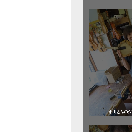
三浦美樹さん
小川さんのグ