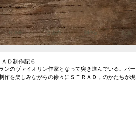
HOME
ご案内
制作記
動画
ＲＡＤ制作記６
ランのヴァイオリン作家となって突き進んでいる。パー
制作を楽しみながらの徐々にＳＴＲＡＤ，のかたちが現