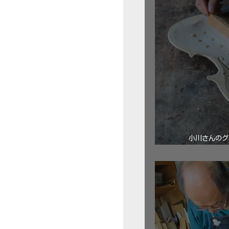
小川さんのグ