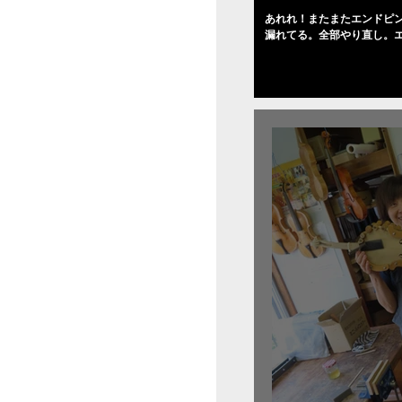
あれれ！またまたエンドピ
漏れてる。全部やり直し。
０゜で徹底して削る。やっ
――の小川さんの笑顔が満