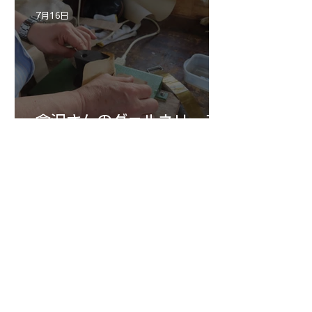
7月16日
倉沢さんのグァルネリ・デ
ルジェス”KOCHANSKY"制
作記6
7月16日