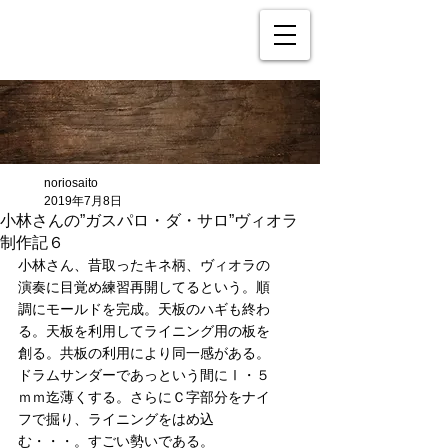
noriosaito
2019年7月8日
小林さんの”ガスパロ・ダ・サロ”ヴィオラ
制作記６
小林さん、昔取ったキネ柄、ヴィオラの
演奏に目覚め練習再開してるという。順
調にモールドを完成。天板のハギも終わ
る。天板を利用してライニング用の板を
創る。共板の利用により同一感がある。
ドラムサンダーであっという間にⅠ・５
ｍｍ迄薄くする。さらにＣ字部分をナイ
フで掘り、ライニングをはめ込
む・・・。すごい勢いである。