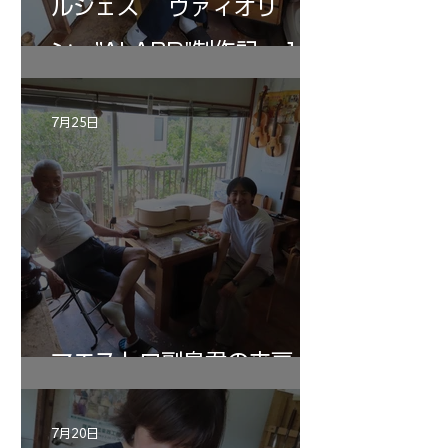
ルジェス ヴァィオリ
ン ”ALARD"制作記 １2
7月25日
マエストロ副島君の来房
7月20日