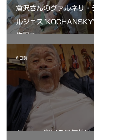
倉沢さんのグァルネリ・デ
ルジェス”KOCHANSKY"制
作記7
6 日前
ターヘー楽団の暑気払い