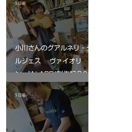
が消えた。にかわで再度閉じる。消えた――
ーティカルを追及し
5 日前
の小川さんの笑顔が満開となる・・。いよい
いる。基本に神経を
よ来週からニス塗りか？
小川さんのグアルネリ・デ
ルジェス ヴァイオリ
ン ”ALARD"制作記３6
5 日前