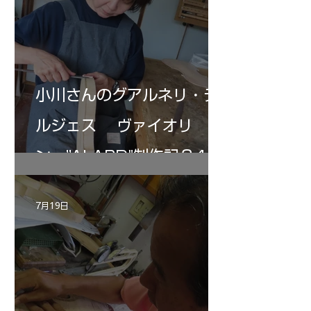
小川さんのグアルネリ・デ
ルジェス ヴァイオリ
ン ”ALARD"制作記３4
7月19日