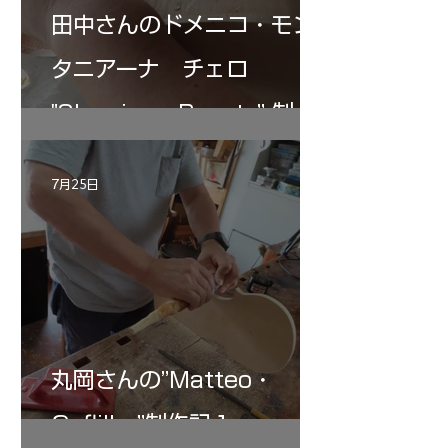
田中さんのドメニコ・モン
タニアーナ チェロ
"Sleeping・Beauty” 制作
記 30
7月25日
丸岡さんの”Matteo・
Gofliller”制作記１