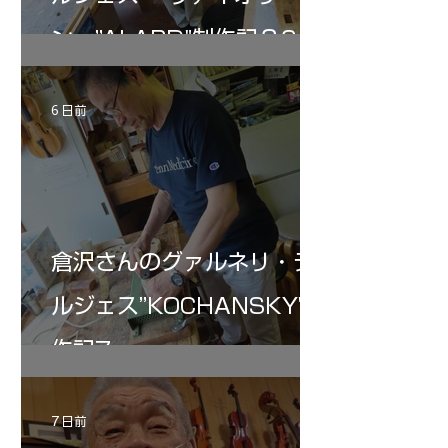
ン ”ALARD"制作記３6
6 日前
倉沢さんのグァルネリ・デ
ルジェス”KOCHANSKY"制
作記7
7 日前