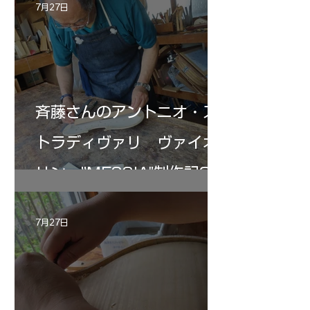
7月27日
斉藤さんのアントニオ・ス
トラディヴァリ ヴァイオ
リン ”MESSIA"制作記33
7月27日