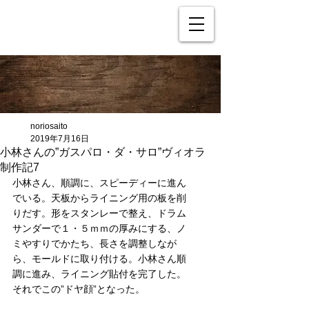
noriosaito
2019年7月16日
小林さんの”ガスパロ・ダ・サロ”ヴィオラ
制作記7
小林さん、順調に、スピーディーに進ん
でいる。天板からライニング用の板を削
りだす。形をスタンレーで整え、ドラム
サンダーで１・５ｍｍの厚みにする、ノ
ミやすりでかたち、長さを調整しなが
ら、モールドに取り付ける。小林さん順
調に進み、ライニング貼付を完了した。
それでこの”ドヤ顔”となった。