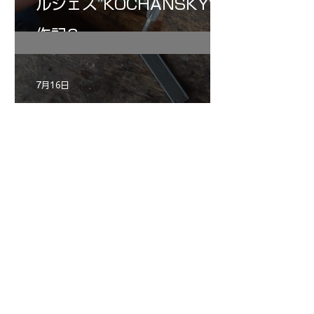
ルジェス”KOCHANSKY"制
作記6
7月16日
小川さんのグアルネリ・デ
ルジェス ヴァイオリ
ン ”ALARD"制作記３3
7月15日