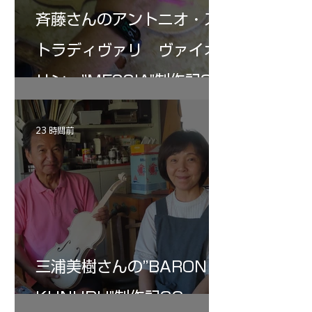
斉藤さんのアントニオ・ス
トラディヴァリ ヴァイオ
リン ”MESSIA"制作記34
23 時間前
三浦美樹さんの”BARON・
KUNUPU"制作記32