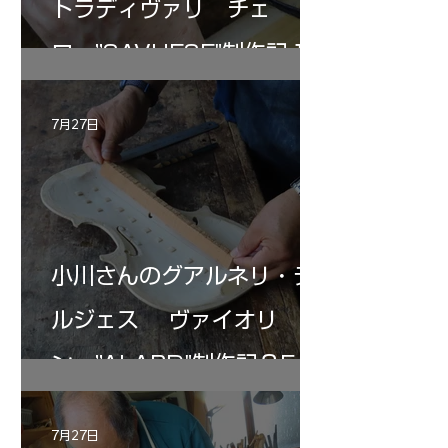
トラディヴァリ チェ
ロ ”SAVUESE"制作記１2
7月27日
小川さんのグアルネリ・デ
ルジェス ヴァイオリ
ン ”ALARD"制作記３5
7月27日