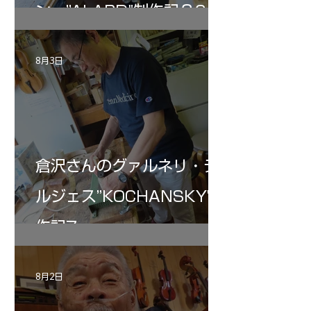
ン ”ALARD"制作記３6
8月3日
倉沢さんのグァルネリ・デ
ルジェス”KOCHANSKY"制
作記7
8月2日