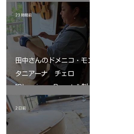
23 時間前
田中さんのドメニコ・モン
タニアーナ チェロ
"Sleeping・Beauty” 制作
記 31
2 日前