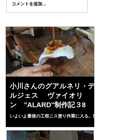
武江さんの”IL・
武江さんの”IL・
コメントを追加…
CANNON"制作記５５
CANNON"制作記
（完成編）
小川さんのグアルネリ・デ
斉藤さんの
ルジェス ヴァイオリ
トラディヴ
ン ”ALARD"制作記３8
リン ”MESS
いよいよ最後の工程ニス塗り作業に入る。無
1L、４２mm（４・
水アルコール２００㏄にシェラック、プロポ
３７・８ｍｍ、（５
リス、ランニングコーパル、ベネチアターペ
ランプ止め。うまく
ンタイン、スパイクラヴェンダーオイル，等
置終了となる。いよ