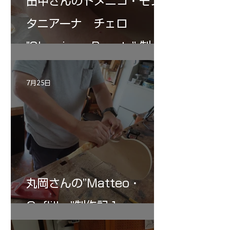
田中さんのドメニコ・モン
タニアーナ チェロ
"Sleeping・Beauty” 制作
記 30
7月25日
丸岡さんの”Matteo・
Gofliller”制作記１