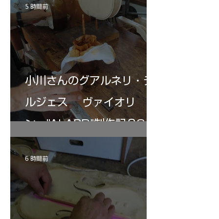
等を入れ３ケ月経過、ガーゼで濾し下地ニス
ＩＡ”の完成が近付
5 時間前
として３回ほど塗る。さらにそれをアルコー
ルで取る。ホワイト状態に戻す。自宅工房で
３０－４０回ニス塗りの手始めとなる・・。
小川さんのグアルネリ・デ
ルジェス ヴァイオリ
ン ”ALARD"制作記３8
6 時間前