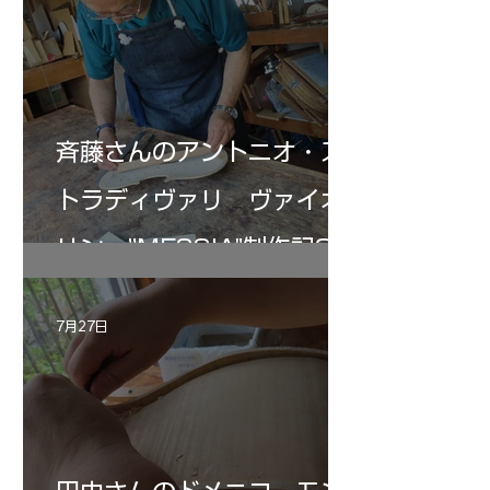
斉藤さんのアントニオ・ス
トラディヴァリ ヴァイオ
リン ”MESSIA"制作記33
7月27日