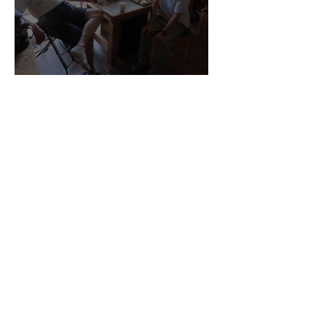
マエストロ副島君の来房
7月20日
小川さんのグアルネリ・デ
ルジェス ヴァイオリ
ン ”ALARD"制作記３4