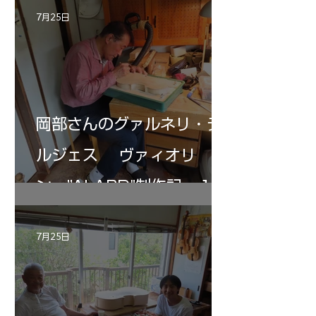
7月25日
岡部さんのグァルネリ・デ
ルジェス ヴァィオリ
ン ”ALARD"制作記 １2
7月25日