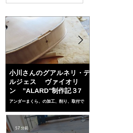
小川さんのグアルネリ・デ
三浦美樹さん
ルジェス ヴァイオリ
KUNUPU"制
ン ”ALARD"制作記３7
小川さんの”ALAR
然、刺激されBARO
アンダーまくら、の加工、削り、取付で
めた。小生の日本弦
ALARDのホワイト完成である。三浦さんへ
昭一郎氏に習ってい
の起爆剤となる・・・。
形であるがなかなか
んの完成に刺激され
57 分前