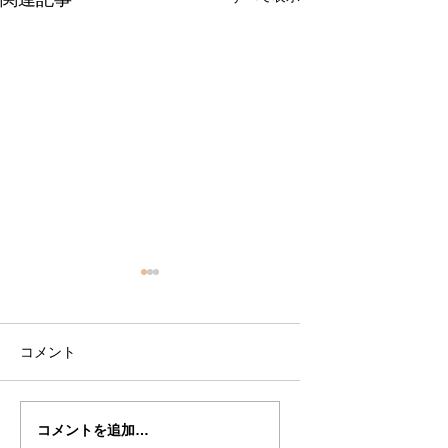
コメント
サヴィオナリ制作記
”SAVIONARI”制作記２
コメントを追加…
２