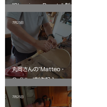
"Sleeping・Beauty” 制作
記 30
7月25日
丸岡さんの”Matteo・
Gofliller”制作記１
7月25日