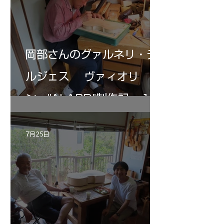
岡部さんのグァルネリ・デ
ルジェス ヴァィオリ
ン ”ALARD"制作記 １2
7月25日