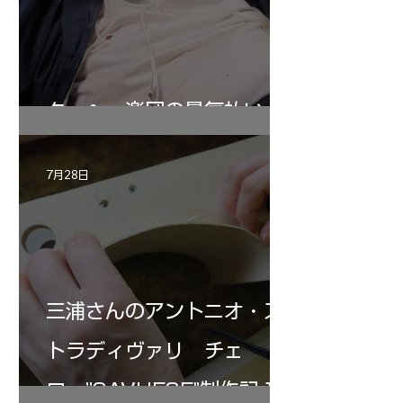
ターヘー楽団の暑気払い
7月28日
三浦さんのアントニオ・ス
トラディヴァリ チェ
ロ ”SAVUESE"制作記１2