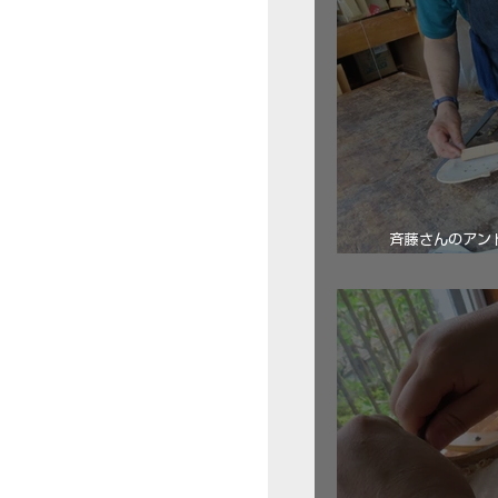
斉藤さんのアン