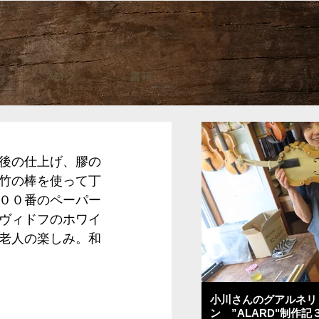
ブログ
書籍
後の仕上げ、膠の
竹の棒を使って丁
００番のペーパー
ヴィドフのホワイ
老人の楽しみ。和
小川さんのグアルネリ
ン ”ALARD"制作記