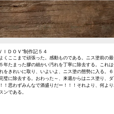
HOME
ご案内
制作記
動画
ＶＩＤＯＶ”制作記５４
よくここまで頑張った。感動ものである。ニス塗前の最
５年たまった膠の細かい汚れを丁寧に除去する。これは
れをきれいに取り、いよいよ、ニス塗の態勢に入る。６
完璧に除去する。おわった～、来週からはニス塗り、ダ
！！思わずみんなで酒盛りだー！！！それより、何より
スンである。