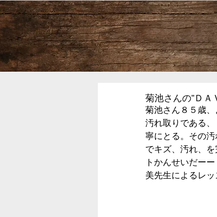
菊池さんの”ＤＡ
菊池さん８５歳、
汚れ取りである、
寧にとる。その汚
でキズ、汚れ、を
トかんせいだーー
美先生によるレッ