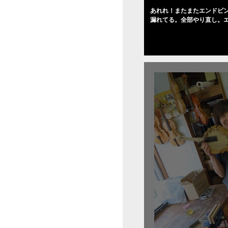
あれれ！またまたエンドピ
漏れてる。全部やり直し。
０゜で徹底して削る。やっ
――の小川さんの笑顔が満