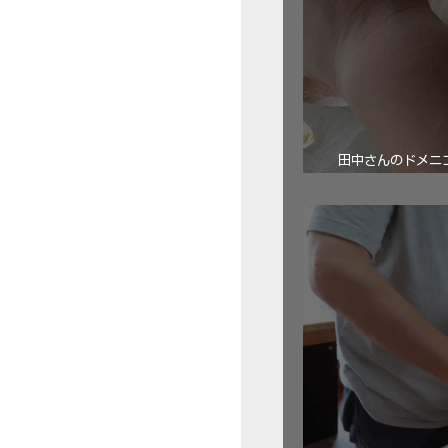
田中さんのドメニコ・