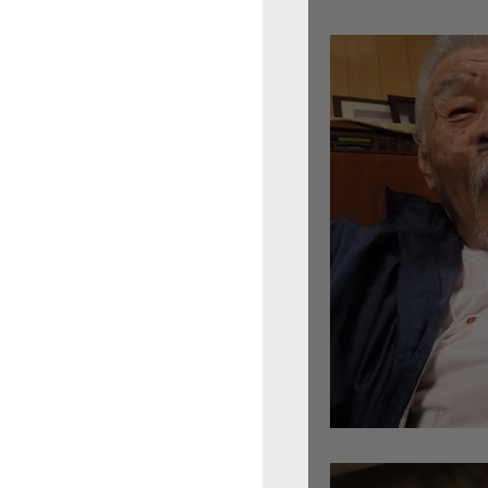
倉沢さんのグァルネ