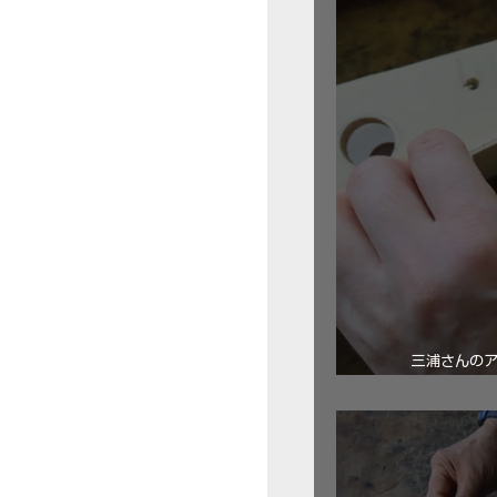
三浦さんの
ロ