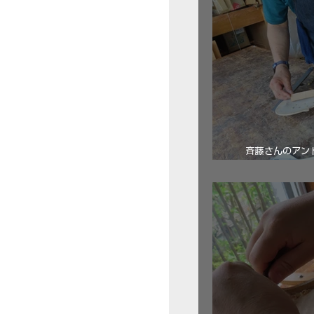
斉藤さんのアン