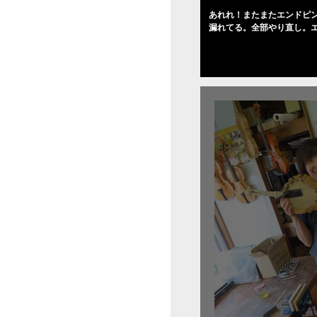
あれれ！またまたエンドピ
漏れてる。全部やり直し。
０゜で徹底して削る。やっ
――の小川さんの笑顔が満