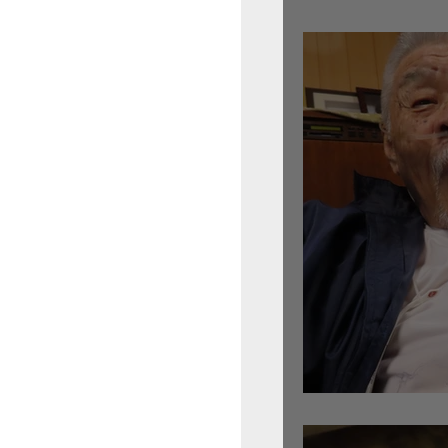
倉沢さんのグァルネ