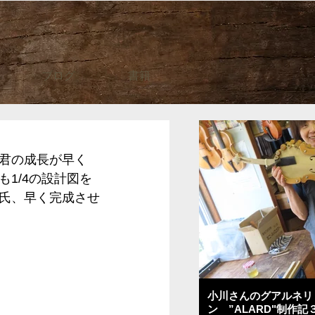
ブログ
書籍
君の成長が早く
1/4の設計図を
氏、早く完成させ
小川さんのグアルネリ
ン ”ALARD"制作記