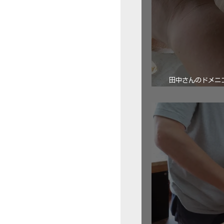
田中さんのドメニコ・