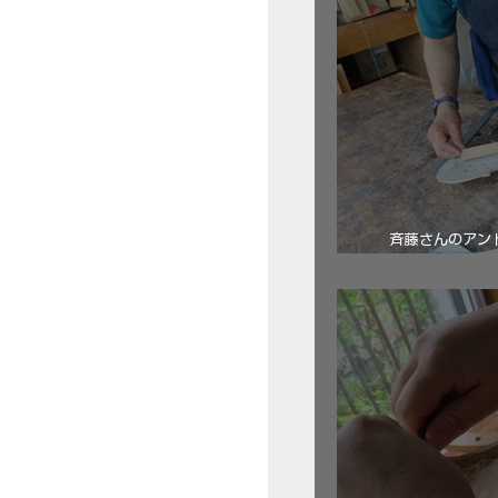
斉藤さんのアン