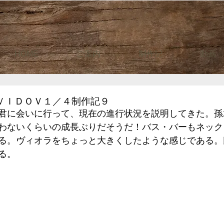
HOME
ご案内
制作記
動画
ＶＩＤＯＶ１／４制作記９
君に会いに行って、現在の進行状況を説明してきた。孫
わないくらいの成長ぶりだそうだ！バス・バーもネックも
る。ヴィオラをちょっと大きくしたような感じである。
る。