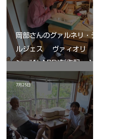
岡部さんのグァルネリ・デ
ルジェス ヴァィオリ
ン ”ALARD"制作記 １2
7月25日