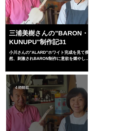
三浦美樹さんの”BARON・
小川さんの
KUNUPU"制作記31
ルジェス 
ン ”ALAR
小川さんの”ALARD”ホワイト完成を見て俄
然、刺激されBARON制作に意欲を燃やし始
あれれ！またまたエ
めた。小生の日本弦楽器協会の同時期の川上
る・・・。発見、わ
昭一郎氏に習っていた。バロンほとんど完成
部やり直し。エンド
形であるがなかなか進まなかったが。小川さ
ペーパー１００゜で
んの完成に刺激されだいぶ進んできた。
が消えた。にかわで
4 時間前
の小川さんの笑顔が
よ来週からニス塗り