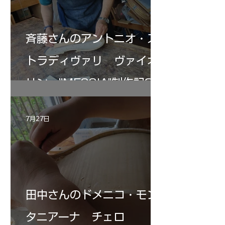
斉藤さんのアントニオ・ス
トラディヴァリ ヴァイオ
リン ”MESSIA"制作記33
7月27日
田中さんのドメニコ・モン
タニアーナ チェロ