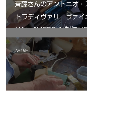
斉藤さんのアントニオ・ス
トラディヴァリ ヴァイオ
リン ”MESSIA"制作記32
7月16日
倉沢さんのグァルネリ・デ
ルジェス”KOCHANSKY"制
作記6