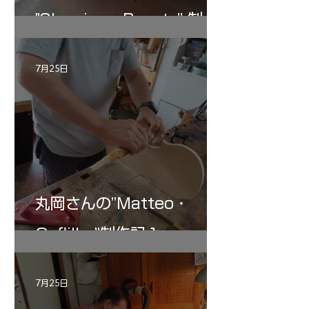
"Sleeping・Beauty” 制作
記 30
7月25日
丸岡さんの”Matteo・
Gofliller”制作記１
7月25日