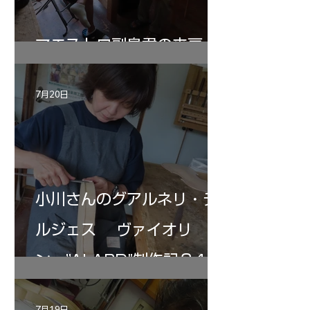
マエストロ副島君の来房
7月20日
小川さんのグアルネリ・デ
ルジェス ヴァイオリ
ン ”ALARD"制作記３4
7月19日