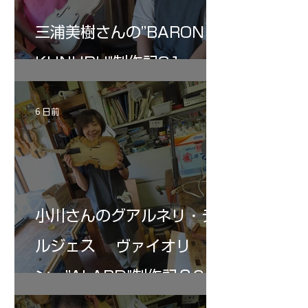
三浦美樹さんの”BARON・
KUNUPU"制作記31
6 日前
小川さんのグアルネリ・デ
ルジェス ヴァイオリ
ン ”ALARD"制作記３6