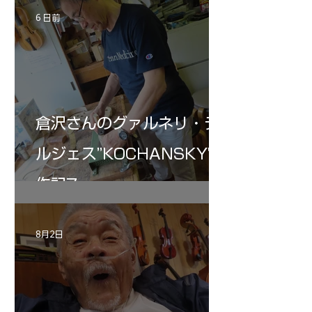
6 日前
倉沢さんのグァルネリ・デ
ルジェス”KOCHANSKY"制
作記7
8月2日