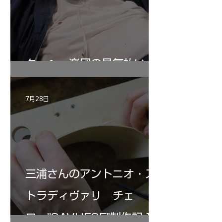
ターヘー楽団の暑気払い
7月28日
三浦さんのアントニオ・ス
トラディヴァリ チェ
ロ ”SAVUESE"制作記１2