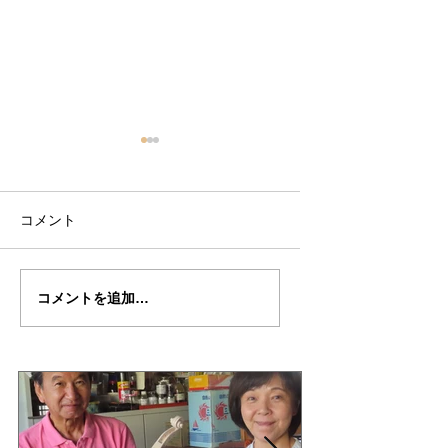
コメント
サヴィオナリ制作記
”SAVIONARI”制作記２
コメントを追加…
２