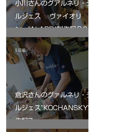
小川さんのグアルネリ・デ
ルジェス ヴァイオリ
ン ”ALARD"制作記３6
5 日前
倉沢さんのグァルネリ・デ
ルジェス”KOCHANSKY"制
作記7