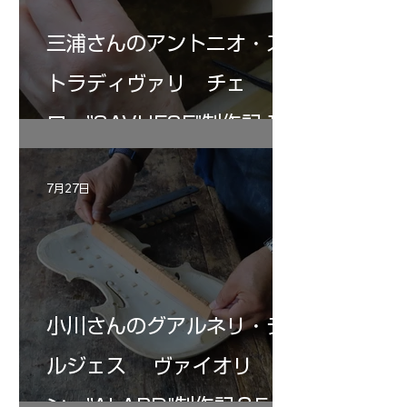
三浦さんのアントニオ・ス
トラディヴァリ チェ
ロ ”SAVUESE"制作記１2
7月27日
小川さんのグアルネリ・デ
ルジェス ヴァイオリ
ン ”ALARD"制作記３5