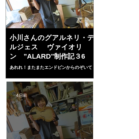
小川さんのグアルネリ・デ
倉沢さんの
ルジェス ヴァイオリ
ルジェス”KO
ン ”ALARD"制作記３6
作記7
あれれ！またまたエンドピンからのぞいて
コーチャンスキー、
る・・・。発見、わずかな光が漏れてる。全
も呼ばれる、WIに
部やり直し。エンドピン脇をヤスリ、ノミ、
ンストのポール・コ
ペーパー１００゜で徹底して削る。やっと光
ある。倉沢さん徹底
が消えた。にかわで再度閉じる。消えた――
ーティカルを追及し
4 日前
の小川さんの笑顔が満開となる・・。いよい
いる。基本に神経を
よ来週からニス塗りか？