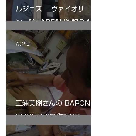
ルジェス ヴァイオリ
ン ”ALARD"制作記３4
7月19日
三浦美樹さんの”BARON・
KUNUPU"制作記30