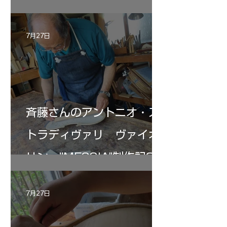
7月27日
斉藤さんのアントニオ・ス
トラディヴァリ ヴァイオ
リン ”MESSIA"制作記33
7月27日