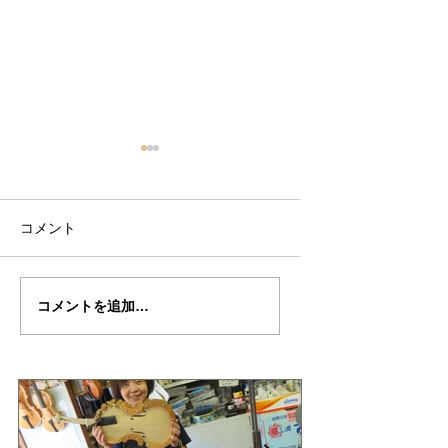
コメント
篠田さんの”ガスパロ・
篠田さんの”ガスパ
コメントを追加…
ダ・サロ”制作記３１
ダ・サロ”制作記３