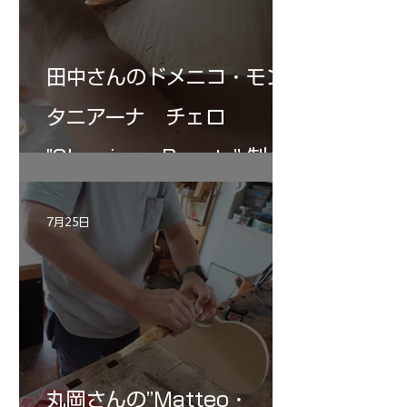
田中さんのドメニコ・モン
タニアーナ チェロ
"Sleeping・Beauty” 制作
記 30
7月25日
丸岡さんの”Matteo・