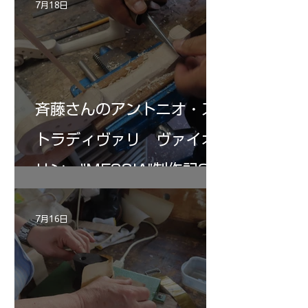
7月18日
斉藤さんのアントニオ・ス
トラディヴァリ ヴァイオ
リン ”MESSIA"制作記32
7月16日