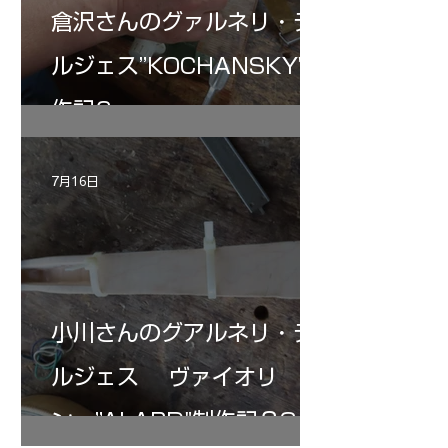
倉沢さんのグァルネリ・デ
ルジェス”KOCHANSKY"制
作記6
7月16日
小川さんのグアルネリ・デ
ルジェス ヴァイオリ
ン ”ALARD"制作記３3