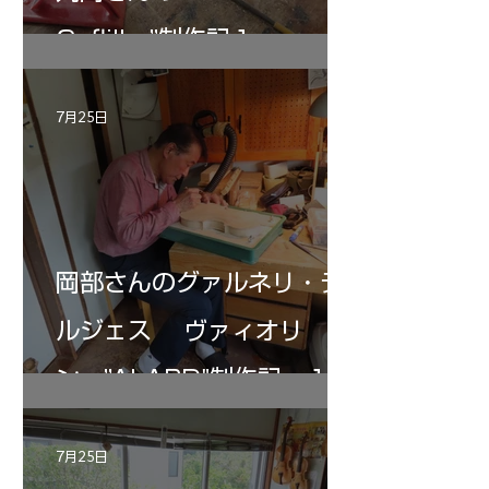
Gofliller”制作記１
7月25日
岡部さんのグァルネリ・デ
ルジェス ヴァィオリ
ン ”ALARD"制作記 １2
7月25日