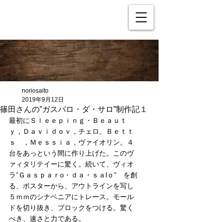
noriosaito
2019年9月12日
篠田さんの”ガスパロ・ダ・サロ”制作記１
最初にＳｌｅｅｐｉｎｇ・Ｂｅａｕｔ
ｙ，Ｄａｖｉｄｏｖ，チェロ。Ｂｅｔｔ
ｓ　，Ｍｅｓｓｉａ，ヴァイオリン。４
台をあっという間に作り上げた。このヴ
ァィタリテイーに驚く。続いて、ヴィオ
ラ”Ｇａｓｐａｒo・ｄａ・ｓａlｏ”　を創
る、ポスターから、アウトラインを写し
５ｍｍのシナベニアにトレース。モール
ドを切り抜き、ブロックをつける。驚く
べき、速さと力である。