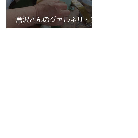
倉沢さんのグァルネリ・デ
ルジェス”KOCHANSKY"制
作記6
7月16日
小川さんのグアルネリ・デ
ルジェス ヴァイオリ