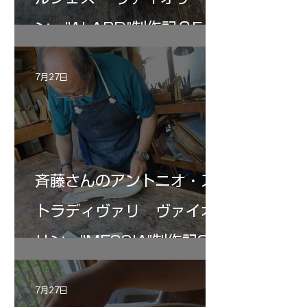
ン ”ALARD"制作記３5
7月27日
斉藤さんのアントニオ・ス
トラディヴァリ ヴァイオ
リン ”MESSIA"制作記33
7月27日