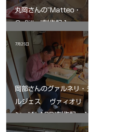
丸岡さんの”Matteo・
Gofliller”制作記１
7月25日
岡部さんのグァルネリ・デ
ルジェス ヴァィオリ
ン ”ALARD"制作記 １2