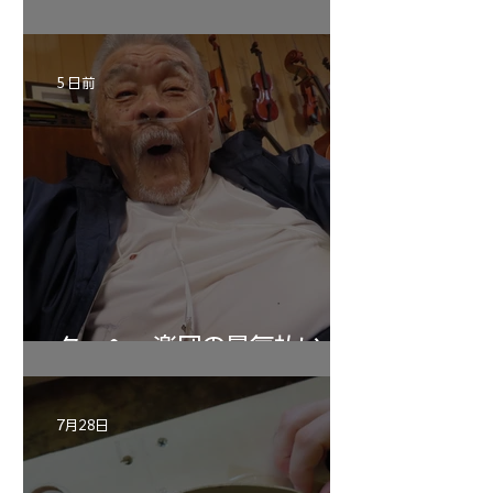
作記7
5 日前
ターヘー楽団の暑気払い
7月28日