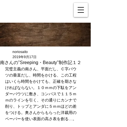
noriosaito
2019年9月17日
南さんの"Sreeping・Beauty"制作記１２
完璧主義の南さん、平面だし、Ｃ字バウ
ツの垂直だし、時間をかける、この工程
はいくら時間をかけても、正確を期さな
ければならない。１０ｍｍの下駄をアン
ダーバウツに敷き、コンパスで１１５ｍ
ｍのラインを引く、その通りにカンナで
削り、トップとアンダに５ｍｍほどの差
をつける。奥さんからもらった洋裁用の
ペーパーを使い表面の高さ表を創る…。