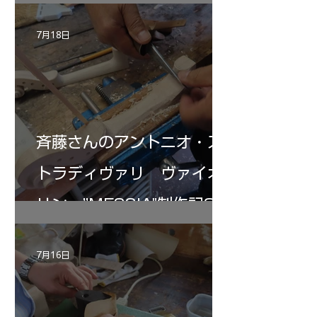
7月18日
斉藤さんのアントニオ・ス
トラディヴァリ ヴァイオ
リン ”MESSIA"制作記32
7月16日