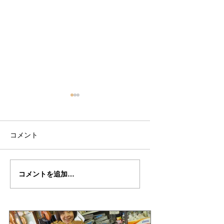
コメント
南さんの”Sleeping ・
南さんのSLEEPIN
コメントを追加…
Beauty”制作記３０
BEAUTY"制作記２