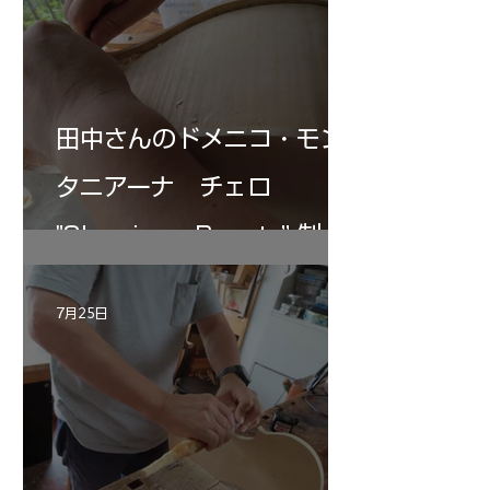
田中さんのドメニコ・モン
タニアーナ チェロ
"Sleeping・Beauty” 制作
記 30
7月25日