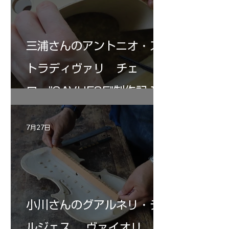
三浦さんのアントニオ・ス
トラディヴァリ チェ
ロ ”SAVUESE"制作記１2
7月27日
小川さんのグアルネリ・デ
ルジェス ヴァイオリ