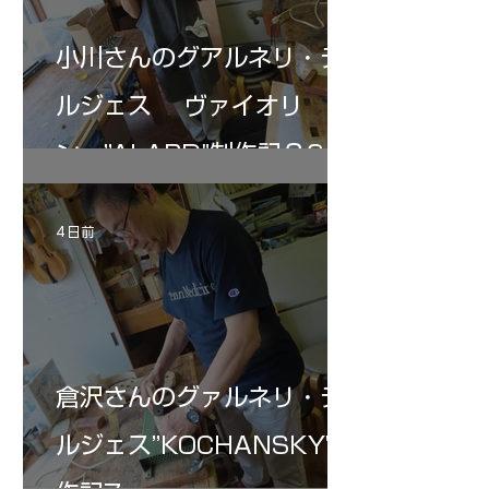
小川さんのグアルネリ・デ
ルジェス ヴァイオリ
ン ”ALARD"制作記３6
4 日前
倉沢さんのグァルネリ・デ
ルジェス”KOCHANSKY"制