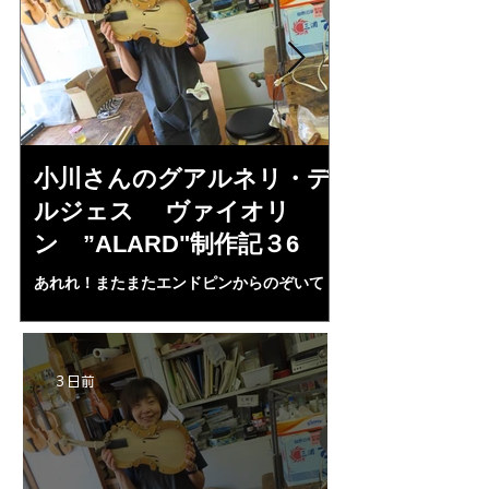
小川さんのグアルネリ・デ
倉沢さんの
ルジェス ヴァイオリ
ルジェス”KO
ン ”ALARD"制作記３6
作記7
あれれ！またまたエンドピンからのぞいて
コーチャンスキー、
る・・・。発見、わずかな光が漏れてる。全
も呼ばれる、WIに
部やり直し。エンドピン脇をヤスリ、ノミ、
ンストのポール・コ
ペーパー１００゜で徹底して削る。やっと光
ある。倉沢さん徹底
が消えた。にかわで再度閉じる。消えた――
ーティカルを追及し
3 日前
の小川さんの笑顔が満開となる・・。いよい
いる。基本に神経を
よ来週からニス塗りか？