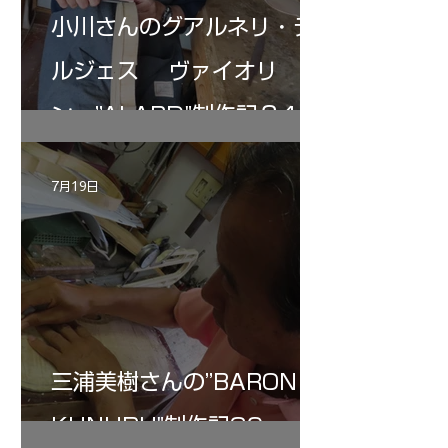
小川さんのグアルネリ・デ
ルジェス ヴァイオリ
ン ”ALARD"制作記３4
7月19日
三浦美樹さんの”BARON・
KUNUPU"制作記30