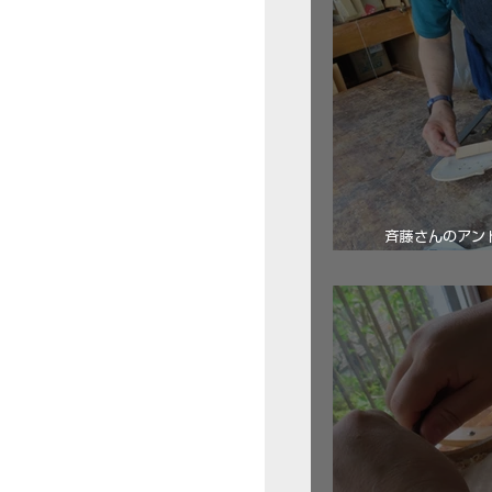
斉藤さんのアン