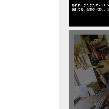
あれれ！またまたエンドピ
漏れてる。全部やり直し。
０゜で徹底して削る。やっ
――の小川さんの笑顔が満