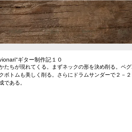
HOME
ご案内
制作記
動画
ionari"ギター制作記１０
かたちが現れてくる。まずネックの形を決め削る。ペグ
クボトムも美しく削る。さらにドラムサンダーで２－２
成である。