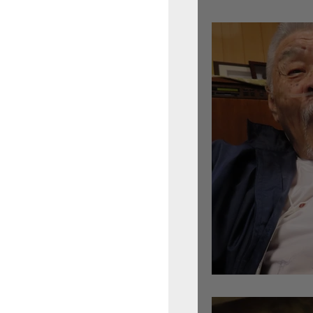
倉沢さんのグァルネ