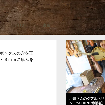
ブログ
書籍
ボックスの穴を正
・３ｍｍに厚みを
小川さんのグアルネリ
ン ”ALARD"制作記