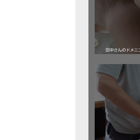
田中さんのドメニコ・