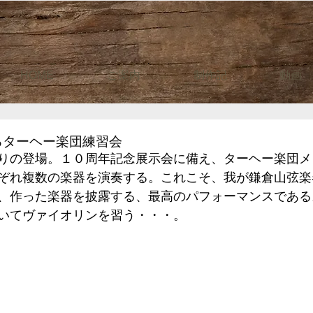
HOME
ご案内
制作記
動画
るターヘー楽団練習会
りの登場。１０周年記念展示会に備え、ターヘー楽団メ
ぞれ複数の楽器を演奏する。これこそ、我が鎌倉山弦楽器
、作った楽器を披露する、最高のパフォーマンスである
いてヴァイオリンを習う・・・。