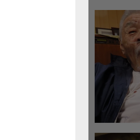
倉沢さんのグァルネ