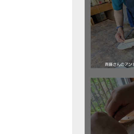
斉藤さんのアン