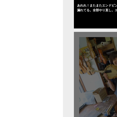
あれれ！またまたエンドピ
漏れてる。全部やり直し。
０゜で徹底して削る。やっ
――の小川さんの笑顔が満