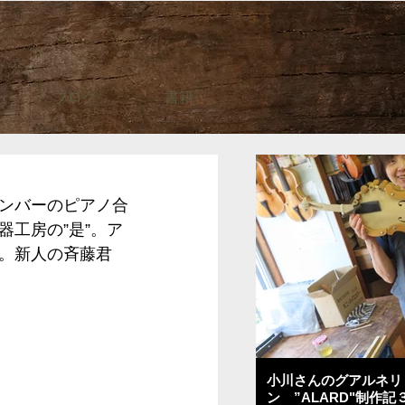
ブログ
書籍
ンバーのピアノ合
工房の”是”。ア
。新人の斉藤君
小川さんのグアルネリ
ン ”ALARD"制作記