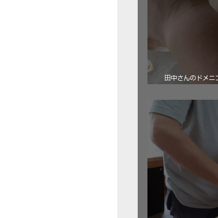
田中さんのドメニコ・