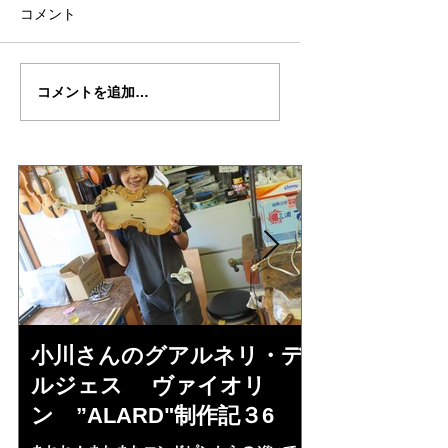
コメント
サヴィオナリ制作記
”SAVIONARI”制作記２
コメントを追加…
２
小川さんのグアルネリ・デ
倉沢さんの
ルジェス ヴァイオリ
ルジェス”KO
ン ”ALARD"制作記３6
作記7