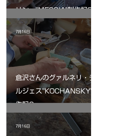
リン ”MESSIA"制作記32
7月16日
倉沢さんのグァルネリ・デ
ルジェス”KOCHANSKY"制
作記6
7月16日