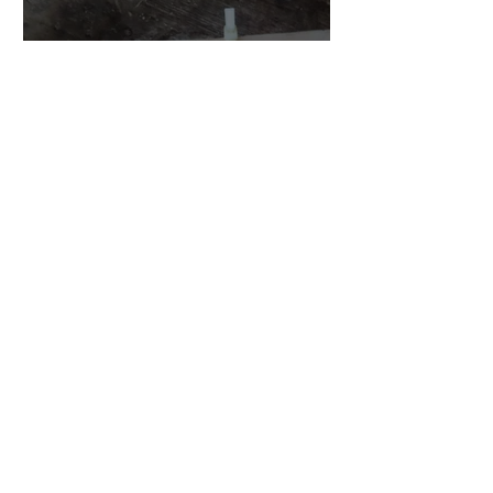
小川さんのグアルネリ・デ
ルジェス ヴァイオリ
ン ”ALARD"制作記３3
7月15日
三浦さんのアントニオ・ス