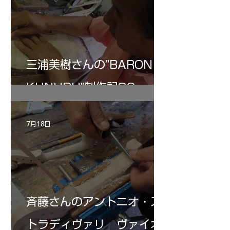
三浦美樹さんの”BARON・
KUNUPU"制作記30
7月18日
斉藤さんのアントニオ・ス
トラディヴァリ ヴァイオ