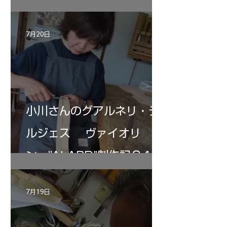
7月20日
小川さんのグアルネリ・デ
ルジェス ヴァイオリ
ン ”ALARD"制作記３4
7月19日