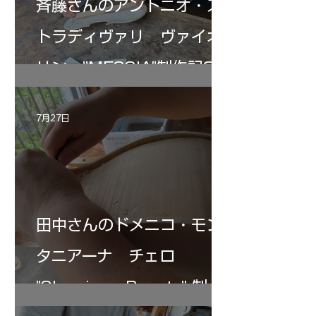
斉藤さんのアントニオ・ス
トラディヴァリ ヴァイオ
リン ”MESSIA"制作記33
7月27日
田中さんのドメニコ・モン
タニアーナ チェロ
"Sleeping・Beauty” 制作