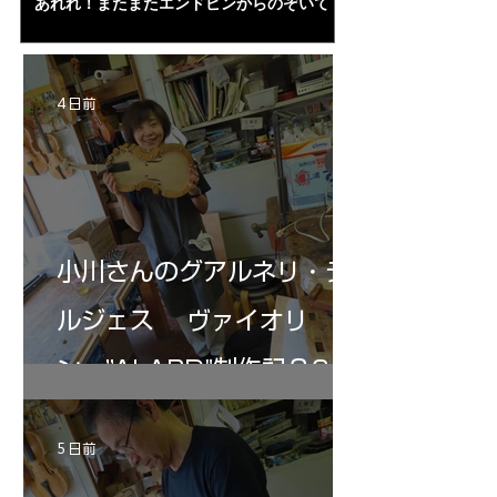
あれれ！またまたエンドピンからのぞいて
コーチャンスキー、
る・・・。発見、わずかな光が漏れてる。全
も呼ばれる、WIに
部やり直し。エンドピン脇をヤスリ、ノミ、
ンストのポール・コ
ペーパー１００゜で徹底して削る。やっと光
ある。倉沢さん徹底
が消えた。にかわで再度閉じる。消えた――
ーティカルを追及し
4 日前
の小川さんの笑顔が満開となる・・。いよい
いる。基本に神経を
よ来週からニス塗りか？
小川さんのグアルネリ・デ
ルジェス ヴァイオリ
ン ”ALARD"制作記３6
5 日前