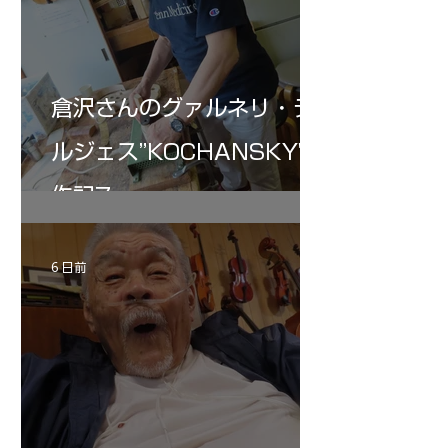
倉沢さんのグァルネリ・デ
ルジェス”KOCHANSKY"制
作記7
6 日前