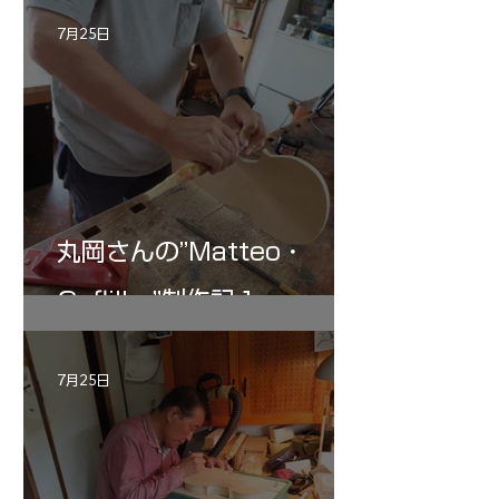
記 30
7月25日
丸岡さんの”Matteo・
Gofliller”制作記１
7月25日