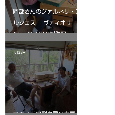
岡部さんのグァルネリ・デ
ルジェス ヴァィオリ
ン ”ALARD"制作記 １2
7月25日
マエストロ副島君の来房