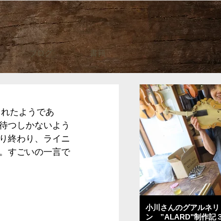
ブログ
書籍
られたようであ
待つしかないよう
り終わり、ライニ
。すごいの一言で
小川さんのグアルネリ
ン ”ALARD"制作記