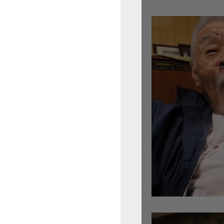
倉沢さんのグァルネ