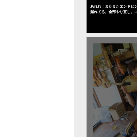
あれれ！またまたエンドピ
漏れてる。全部やり直し。
０゜で徹底して削る。やっ
――の小川さんの笑顔が満