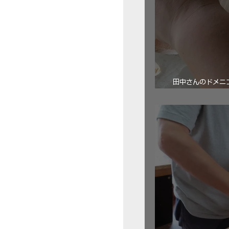
田中さんのドメニコ・