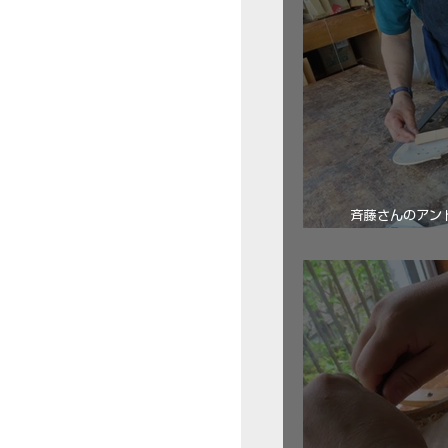
斉藤さんのアン