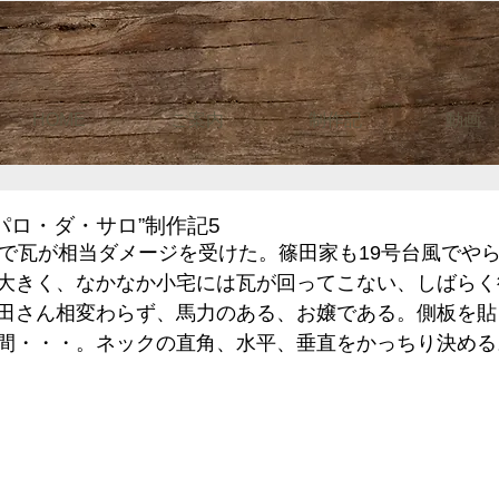
HOME
ご案内
制作記
動画
パロ・ダ・サロ”制作記5
風で瓦が相当ダメージを受けた。篠田家も19号台風でや
大きく、なかなか小宅には瓦が回ってこない、しばらく
田さん相変わらず、馬力のある、お嬢である。側板を貼
間・・・。ネックの直角、水平、垂直をかっちり決める