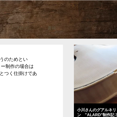
ブログ
書籍
うのためとい
ター制作の場合は
とつく仕掛けであ
小川さんのグアルネリ
ン ”ALARD"制作記