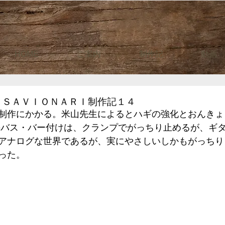
HOME
ご案内
制作記
動画
リＳＡＶＩＯＮＡＲＩ制作記１４
制作にかかる。米山先生によるとハギの強化とおんきょ
のバス・バー付けは、クランプでがっちり止めるが、ギ
アナログな世界であるが、実にやさしいしかもがっちり
った。