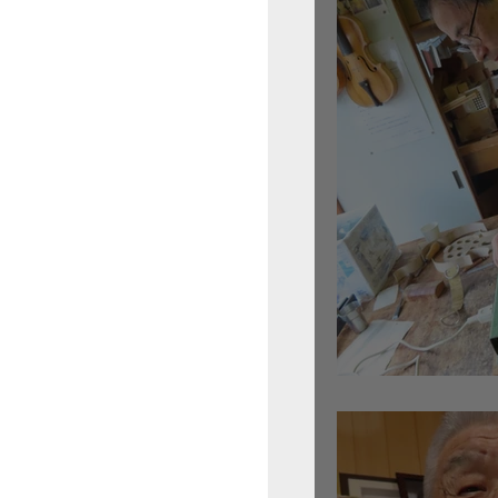
倉沢さんのグァルネ