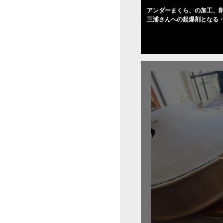
アンダーまくら、の加工、削
三浦さんへの起爆剤となる