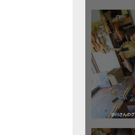
三浦美樹さん
小川さんのグ