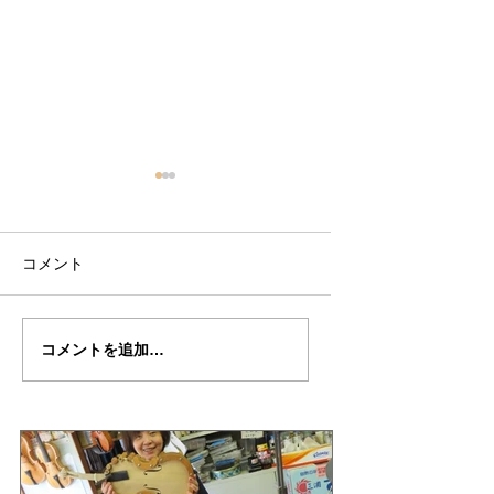
コメント
川口さんの”ＭＥＳＳＩ
川口さんの”MESSI
コメントを追加…
Ａ”制作記３４
作記３４