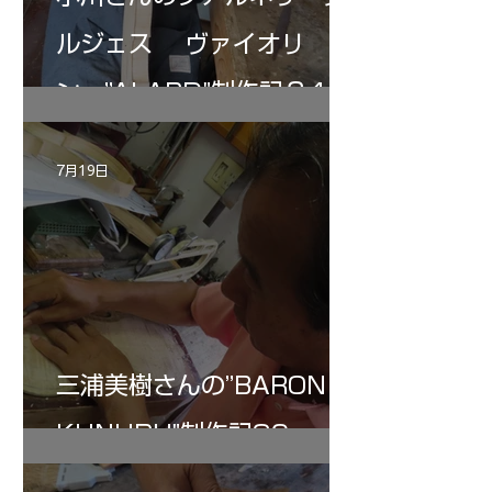
ルジェス ヴァイオリ
ン ”ALARD"制作記３4
7月19日
三浦美樹さんの”BARON・
KUNUPU"制作記30