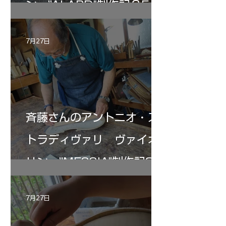
ン ”ALARD"制作記３5
7月27日
斉藤さんのアントニオ・ス
トラディヴァリ ヴァイオ
リン ”MESSIA"制作記33
7月27日