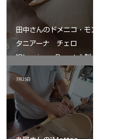
田中さんのドメニコ・モン
タニアーナ チェロ
"Sleeping・Beauty” 制作
記 30
7月25日