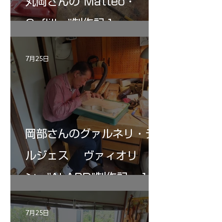
丸岡さんの”Matteo・
Gofliller”制作記１
7月25日
岡部さんのグァルネリ・デ
ルジェス ヴァィオリ
ン ”ALARD"制作記 １2
7月25日