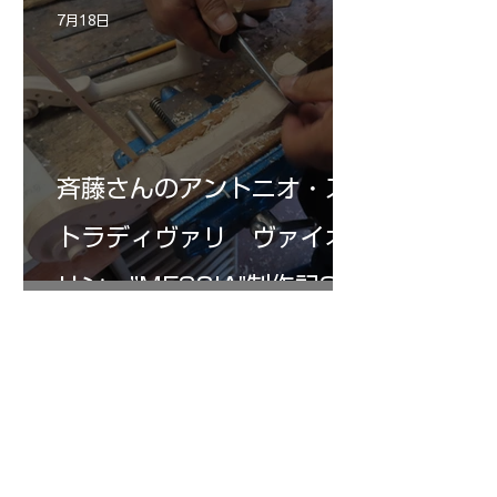
7月18日
斉藤さんのアントニオ・ス
トラディヴァリ ヴァイオ
リン ”MESSIA"制作記32
7月16日