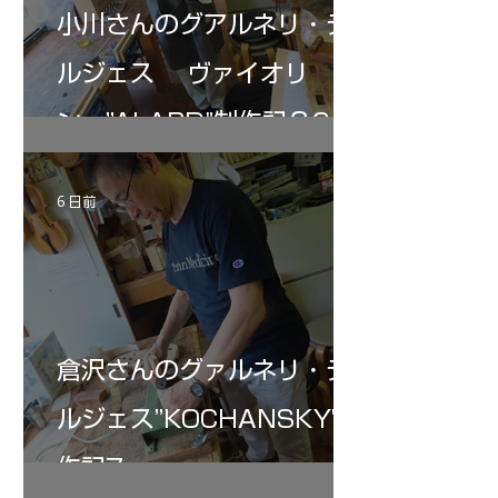
小川さんのグアルネリ・デ
ルジェス ヴァイオリ
ン ”ALARD"制作記３6
6 日前
倉沢さんのグァルネリ・デ
ルジェス”KOCHANSKY"制
作記7