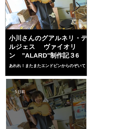
小川さんのグアルネリ・デ
倉沢さんの
ルジェス ヴァイオリ
ルジェス”KO
ン ”ALARD"制作記３6
作記7
あれれ！またまたエンドピンからのぞいて
コーチャンスキー、
る・・・。発見、わずかな光が漏れてる。全
も呼ばれる、WIに
部やり直し。エンドピン脇をヤスリ、ノミ、
ンストのポール・コ
ペーパー１００゜で徹底して削る。やっと光
ある。倉沢さん徹底
が消えた。にかわで再度閉じる。消えた――
ーティカルを追及し
5 日前
の小川さんの笑顔が満開となる・・。いよい
いる。基本に神経を
よ来週からニス塗りか？