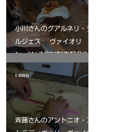
３０－４０回ニス塗りの手始めとなる・・。
小川さんのグアルネリ・デ
ルジェス ヴァイオリ
ン ”ALARD"制作記３8
6 時間前
斉藤さんのアントニオ・ス