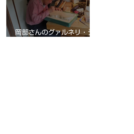
岡部さんのグァルネリ・デ
ルジェス ヴァィオリ
ン ”ALARD"制作記 １2
7月25日