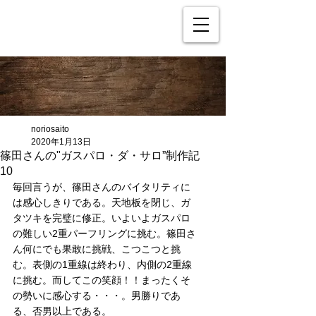
noriosaito
2020年1月13日
篠田さんの"ガスパロ・ダ・サロ”制作記
10
毎回言うが、篠田さんのバイタリティに
は感心しきりである。天地板を閉じ、ガ
タツキを完璧に修正。いよいよガスパロ
の難しい2重パーフリングに挑む。篠田さ
ん何にでも果敢に挑戦、こつこつと挑
む。表側の1重線は終わり、内側の2重線
に挑む。而してこの笑顔！！まったくそ
の勢いに感心する・・・。男勝りであ
る、否男以上である。