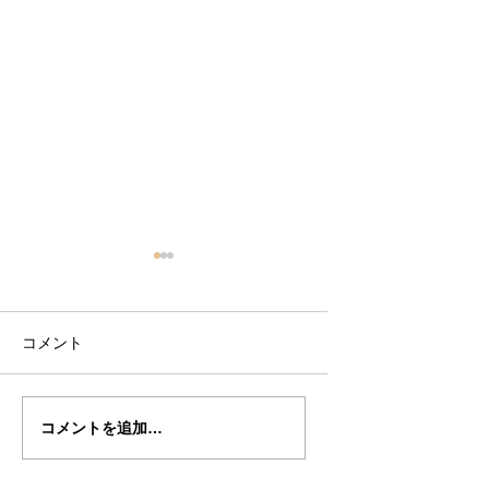
コメント
篠田さんの”ガスパロ・
篠田さんの”ガスパ
コメントを追加…
ダ・サロ”制作記３１
ダ・サロ”制作記３