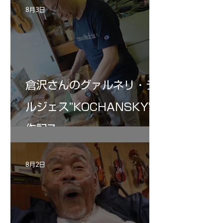
8月3日
倉沢さんのグァルネリ・デ
ルジェス”KOCHANSKY"制
作記7
8月2日