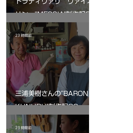
トラディヴァリ ヴァイオ
リン ”MESSIA"制作記34
23 時間前
三浦美樹さんの”BARON・
KUNUPU"制作記32
23 時間前