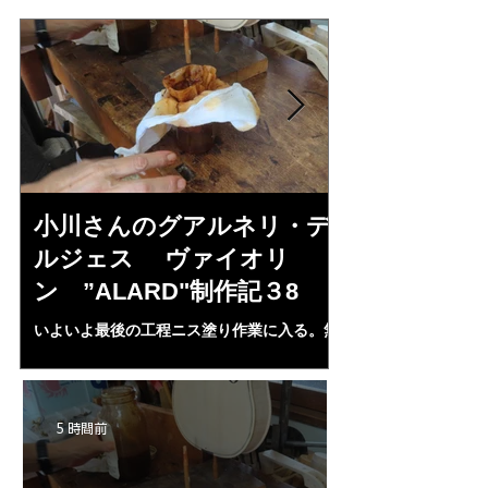
小川さんのグアルネリ・デ
斉藤さんの
ルジェス ヴァイオリ
トラディヴ
ン ”ALARD"制作記３8
リン ”MESS
いよいよ最後の工程ニス塗り作業に入る。無
1L、４２mm（４・
水アルコール２００㏄にシェラック、プロポ
３７・８ｍｍ、（５
リス、ランニングコーパル、ベネチアターペ
ランプ止め。うまく
ンタイン、スパイクラヴェンダーオイル，等
置終了となる。いよ
等を入れ３ケ月経過、ガーゼで濾し下地ニス
ＩＡ”の完成が近付
5 時間前
として３回ほど塗る。さらにそれをアルコー
ルで取る。ホワイト状態に戻す。自宅工房で