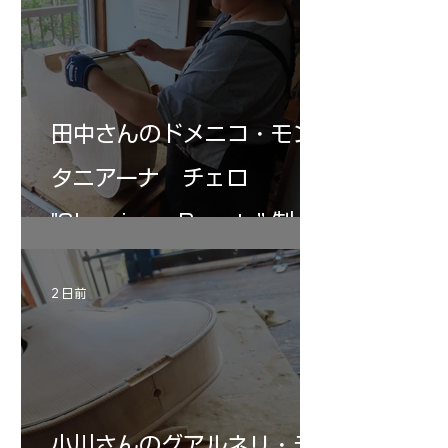
田中さんのドメニコ・モン
タニアーナ チェロ
"Sleeping・Beauty” 制作
記 31
2 日前
小川さんのグアルネリ・デ