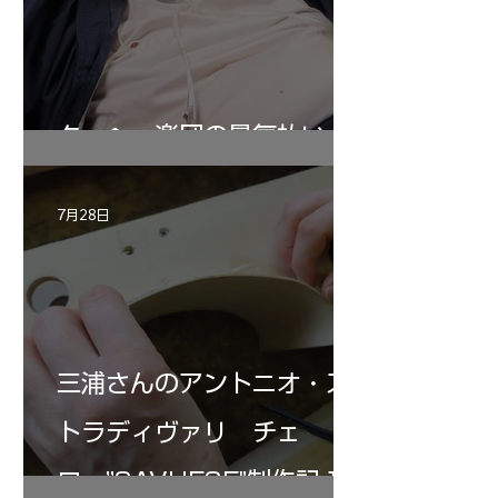
ターヘー楽団の暑気払い
7月28日
三浦さんのアントニオ・ス
トラディヴァリ チェ
ロ ”SAVUESE"制作記１2