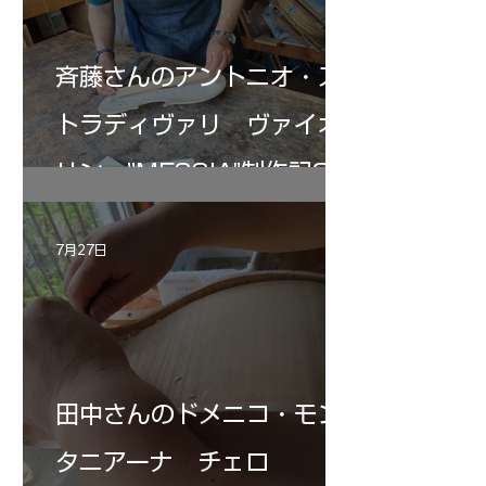
斉藤さんのアントニオ・ス
トラディヴァリ ヴァイオ
リン ”MESSIA"制作記33
7月27日
田中さんのドメニコ・モン
タニアーナ チェロ