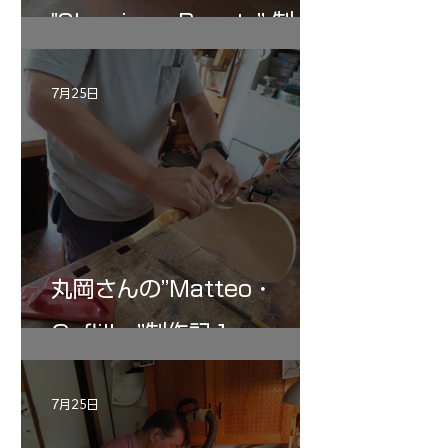
"Sleeping・Beauty” 制作
記 30
7月25日
丸岡さんの”Matteo・
Gofliller”制作記１
7月25日