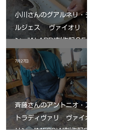
小川さんのグアルネリ・デ
ルジェス ヴァイオリ
ン ”ALARD"制作記３5
7月27日
斉藤さんのアントニオ・ス
トラディヴァリ ヴァイオ