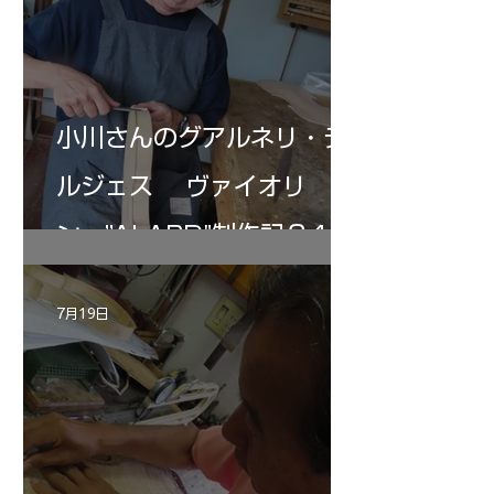
小川さんのグアルネリ・デ
ルジェス ヴァイオリ
ン ”ALARD"制作記３4
7月19日