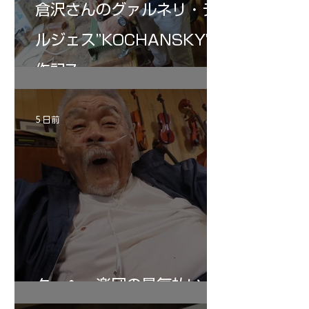
倉沢さんのグァルネリ・デ
ルジェス”KOCHANSKY"制
作記7
5 日前
ターヘー楽団の暑気払い