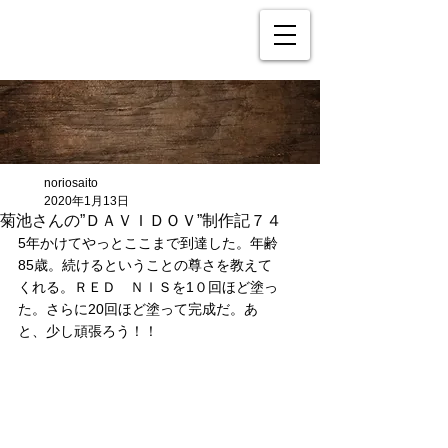
noriosaito
2020年1月13日
菊池さんの”ＤＡＶＩＤＯＶ”制作記７４
5年かけてやっとここまで到達した。年齢
85歳。続けるということの尊さを教えて
くれる。ＲＥＤ　ＮＩＳを1０回ほど塗っ
た。さらに20回ほど塗って完成だ。あ
と、少し頑張ろう！！