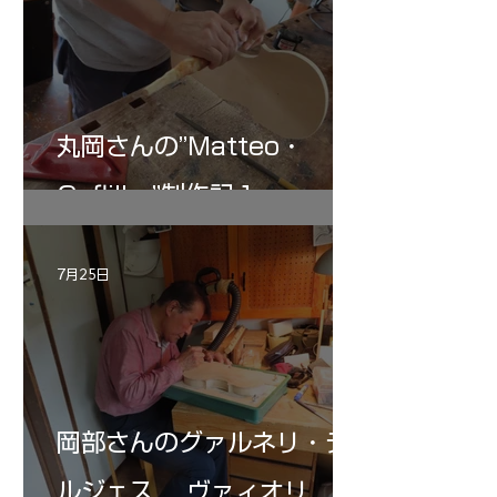
丸岡さんの”Matteo・
Gofliller”制作記１
7月25日
岡部さんのグァルネリ・デ
ルジェス ヴァィオリ