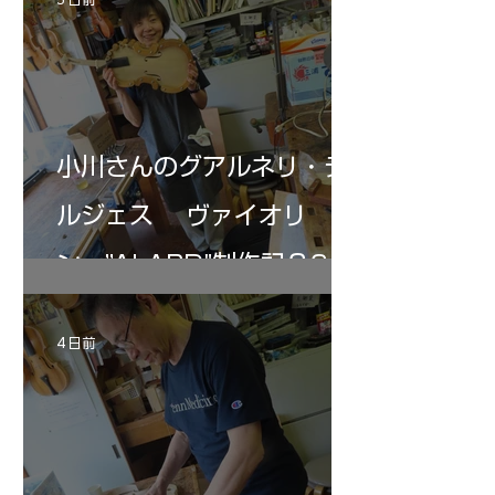
の小川さんの笑顔が満開となる・・。いよい
いる。基本に神経を
よ来週からニス塗りか？
小川さんのグアルネリ・デ
ルジェス ヴァイオリ
ン ”ALARD"制作記３6
4 日前