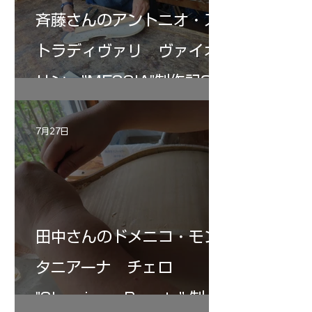
斉藤さんのアントニオ・ス
トラディヴァリ ヴァイオ
リン ”MESSIA"制作記33
7月27日
田中さんのドメニコ・モン
タニアーナ チェロ
"Sleeping・Beauty” 制作