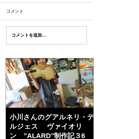
コメント
倉沢さんのグァルネ
ターヘー楽団の暑
コメントを追加…
リ・デルジェ
い
ス”KOCHANSKY"制作
記7
小川さんのグアルネリ・デ
倉沢さんの
ルジェス ヴァイオリ
ルジェス”KO
ン ”ALARD"制作記３6
作記7