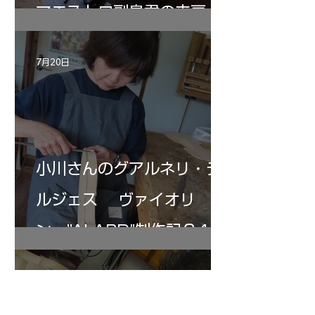
マエストロ副島君の来房
7月20日
小川さんのグアルネリ・デ
ルジェス ヴァイオリ
ン ”ALARD"制作記３4
7月19日