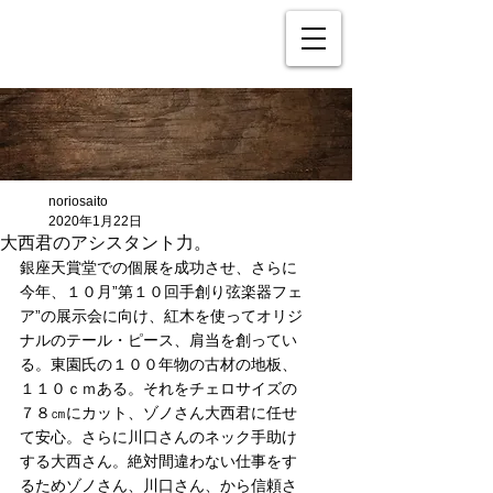
noriosaito
2020年1月22日
大西君のアシスタント力。
銀座天賞堂での個展を成功させ、さらに
今年、１０月”第１０回手創り弦楽器フェ
ア”の展示会に向け、紅木を使ってオリジ
ナルのテール・ピース、肩当を創ってい
る。東園氏の１００年物の古材の地板、
１１０ｃｍある。それをチェロサイズの
７８㎝にカット、ゾノさん大西君に任せ
て安心。さらに川口さんのネック手助け
する大西さん。絶対間違わない仕事をす
るためゾノさん、川口さん、から信頼さ