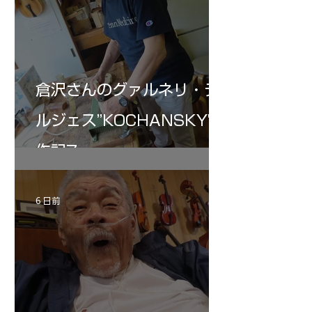
倉沢さんのグァルネリ・デ
ルジェス”KOCHANSKY"制
作記7
6 日前