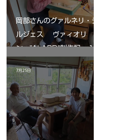
岡部さんのグァルネリ・デ
ルジェス ヴァィオリ
ン ”ALARD"制作記 １2
7月25日