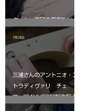
ターヘー楽団の暑気払い
7月28日
三浦さんのアントニオ・ス
トラディヴァリ チェ
ロ ”SAVUESE"制作記１2