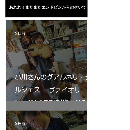
あれれ！またまたエンドピンからのぞいて
コーチャンスキー、
る・・・。発見、わずかな光が漏れてる。全
も呼ばれる、WIに
部やり直し。エンドピン脇をヤスリ、ノミ、
ンストのポール・コ
ペーパー１００゜で徹底して削る。やっと光
ある。倉沢さん徹底
が消えた。にかわで再度閉じる。消えた――
ーティカルを追及し
5 日前
の小川さんの笑顔が満開となる・・。いよい
いる。基本に神経を
よ来週からニス塗りか？
小川さんのグアルネリ・デ
ルジェス ヴァイオリ
ン ”ALARD"制作記３6
5 日前