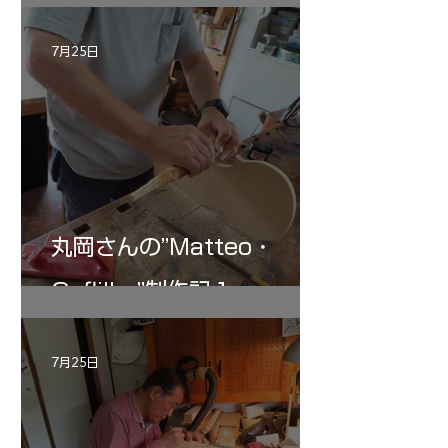
記 30
7月25日
丸岡さんの”Matteo・
Gofliller”制作記１
7月25日