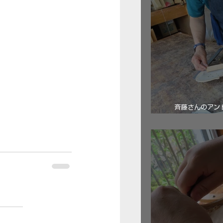
斉藤さんのアン