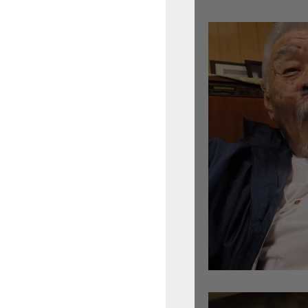
倉沢さんのグァルネ