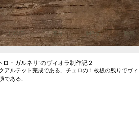
HOME
ご案内
制作記
動画
トロ・ガルネリ”のヴィオラ制作記２
クアルテット完成である。チェロの１枚板の残りでヴィ
演である。