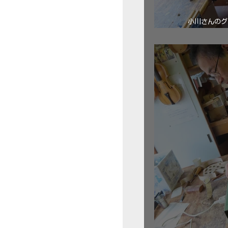
小川さんのグ