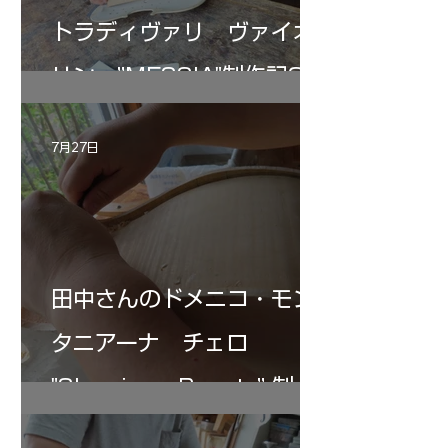
トラディヴァリ ヴァイオ
リン ”MESSIA"制作記33
7月27日
田中さんのドメニコ・モン
タニアーナ チェロ
"Sleeping・Beauty” 制作
記 30