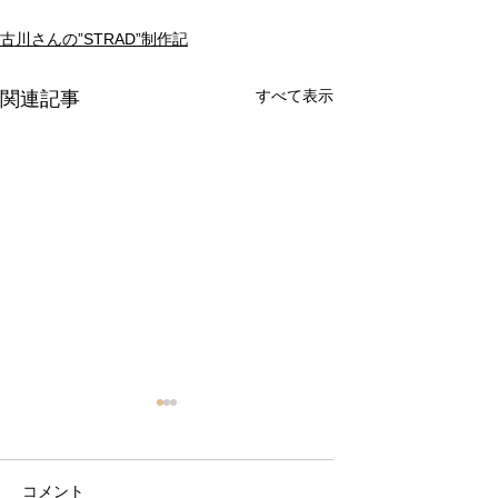
古川さんの”STRAD”制作記
すべて表示
関連記事
コメント