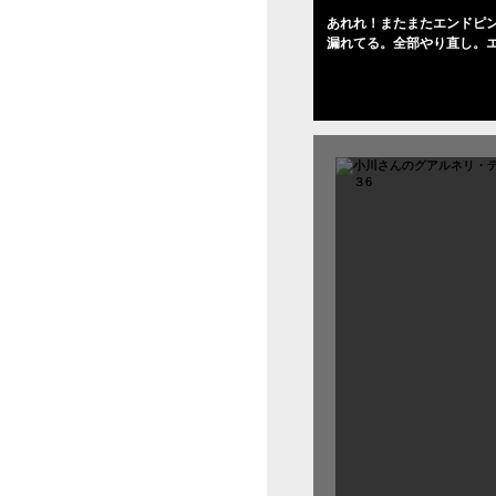
あれれ！またまたエンドピ
漏れてる。全部やり直し。
０゜で徹底して削る。やっ
――の小川さんの笑顔が満