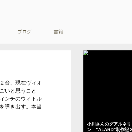
ブログ
書籍
２台、現在ヴィオ
ごいと思うこと
ィンチのウィトル
を導き出す。本当
小川さんのグアルネリ
ン ”ALARD"制作記