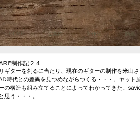
HOME
ご案内
制作記
動画
NARI"制作記２４
リギターを創るに当たり、現在のギターの制作を米山さ
RAD時代との差異を見つめながらつくる・・・。ヤット
の構造も組み立てることによってわかってきた。savion
と思う・・・。