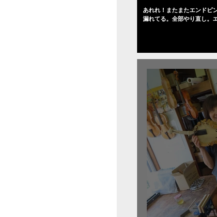
あれれ！またまたエンドピ
漏れてる。全部やり直し。
０゜で徹底して削る。やっ
――の小川さんの笑顔が満