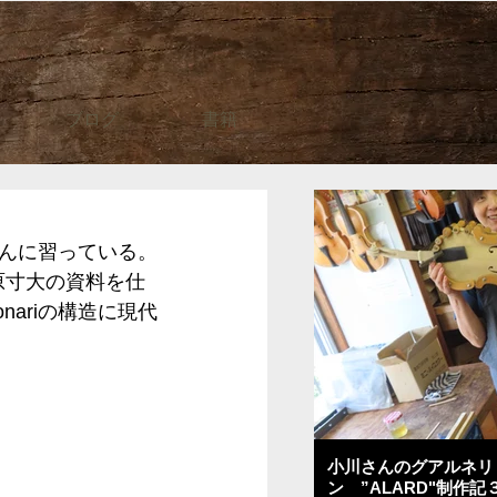
ブログ
書籍
んに習っている。
原寸大の資料を仕
ariの構造に現代
小川さんのグアルネリ
ン ”ALARD"制作記