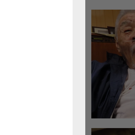
倉沢さんのグァルネ