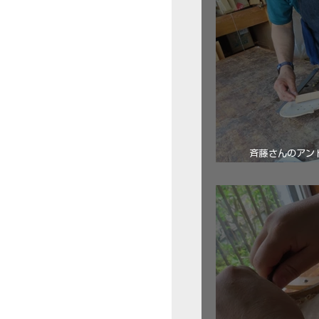
斉藤さんのアン