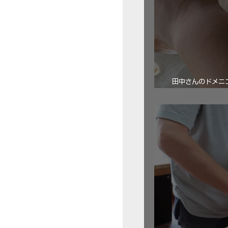
田中さんのドメニコ・