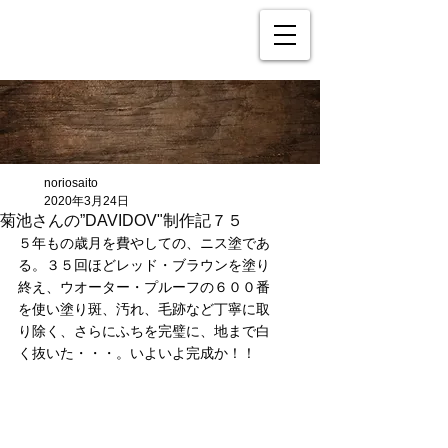
noriosaito
2020年3月24日
菊池さんの”DAVIDOV"制作記７５
５年もの歳月を費やしての、ニス塗であ
る。３５回ほどレッド・ブラウンを塗り
終え、ウオーター・プルーフの６００番
を使い塗り斑、汚れ、毛跡など丁寧に取
り除く、さらにふちを完璧に、地まで白
く抜いた・・・。いよいよ完成か！！