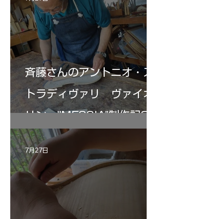
斉藤さんのアントニオ・ス
トラディヴァリ ヴァイオ
リン ”MESSIA"制作記33
7月27日