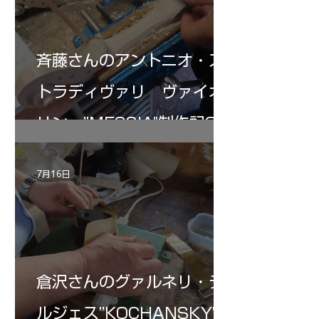
斉藤さんのアントニオ・ス
トラディヴァリ ヴァイオ
リン ”MESSIA"制作記32
7月16日
倉沢さんのグァルネリ・デ
ルジェス”KOCHANSKY"制