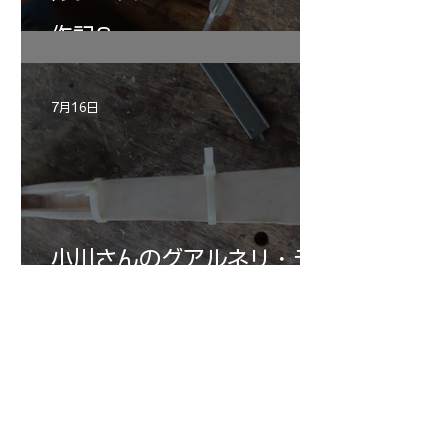
作記6
7月16日
小川さんのグアルネリ・デ
ルジェス ヴァイオリ
ン ”ALARD"制作記３3
7月15日