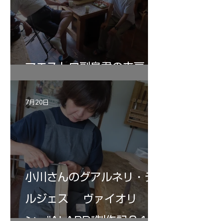
マエストロ副島君の来房
7月20日
小川さんのグアルネリ・デ
ルジェス ヴァイオリ
ン ”ALARD"制作記３4