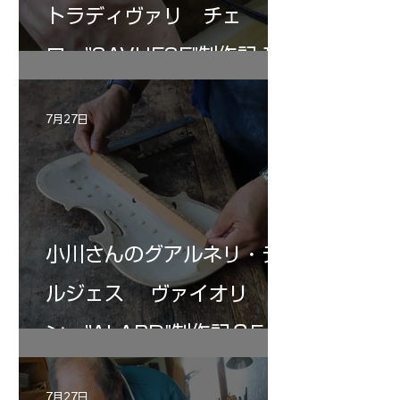
トラディヴァリ チェ
ロ ”SAVUESE"制作記１2
7月27日
小川さんのグアルネリ・デ
ルジェス ヴァイオリ
ン ”ALARD"制作記３5
7月27日