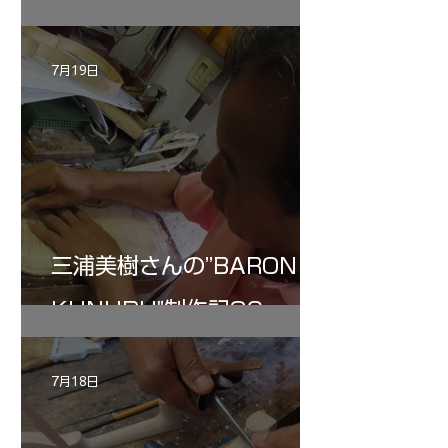
7月19日
三浦美樹さんの”BARON・
KUNUPU"制作記30
7月18日