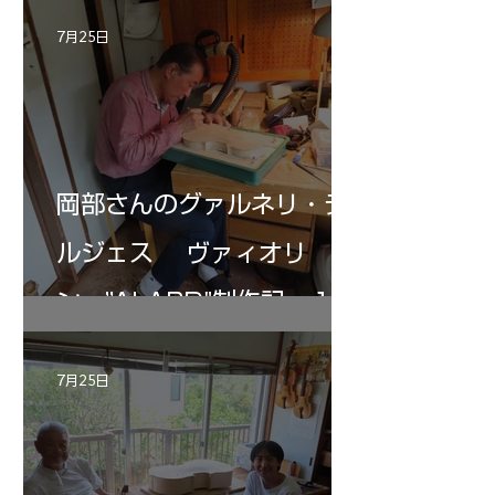
7月25日
岡部さんのグァルネリ・デ
ルジェス ヴァィオリ
ン ”ALARD"制作記 １2
7月25日