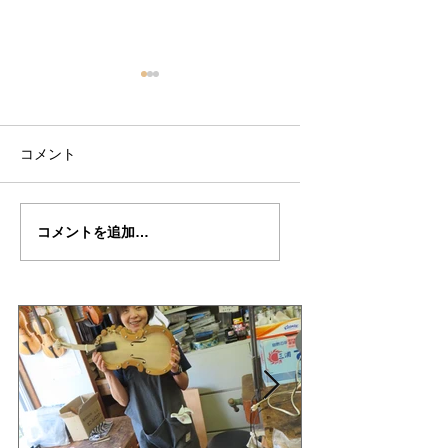
コメント
菊池さんの”ＤＡＶＩＤ
菊池さん
コメントを追加…
ＯＶ”制作記７６
の"DAVIDOV"制
６