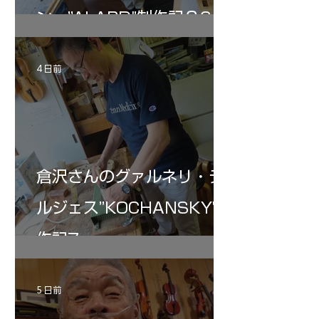
ン ”ALARD"制作記３6
4 日前
倉沢さんのグァルネリ・デ
ルジェス”KOCHANSKY"制
作記7
5 日前