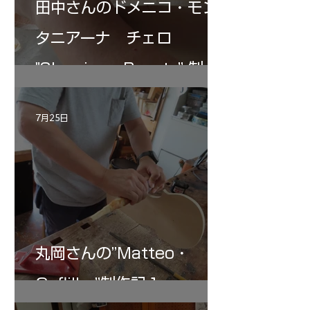
田中さんのドメニコ・モン
タニアーナ チェロ
"Sleeping・Beauty” 制作
記 30
7月25日
丸岡さんの”Matteo・
Gofliller”制作記１