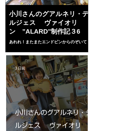
小川さんのグアルネリ・デ
倉沢さんの
ルジェス ヴァイオリ
ルジェス”KO
ン ”ALARD"制作記３6
作記7
あれれ！またまたエンドピンからのぞいて
コーチャンスキー、
る・・・。発見、わずかな光が漏れてる。全
も呼ばれる、WIに
部やり直し。エンドピン脇をヤスリ、ノミ、
ンストのポール・コ
ペーパー１００゜で徹底して削る。やっと光
ある。倉沢さん徹底
が消えた。にかわで再度閉じる。消えた――
ーティカルを追及し
3 日前
の小川さんの笑顔が満開となる・・。いよい
いる。基本に神経を
よ来週からニス塗りか？
小川さんのグアルネリ・デ
ルジェス ヴァイオリ